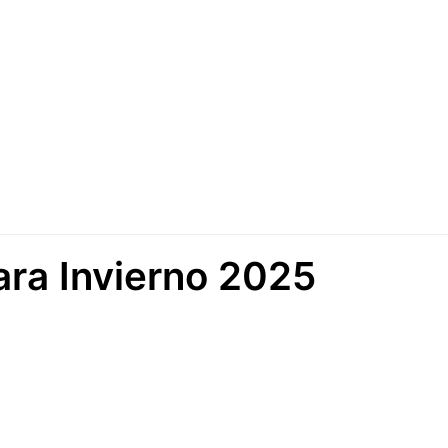
ara Invierno 2025