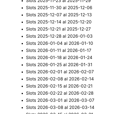
Slots 2025-11-23 al 2025-11-29
Slots 2025-11-30 al 2025-12-06
Slots 2025-12-07 al 2025-12-13
Slots 2025-12-14 al 2025-12-20
Slots 2025-12-21 al 2025-12-27
Slots 2025-12-28 al 2026-01-03
Slots 2026-01-04 al 2026-01-10
Slots 2026-01-11 al 2026-01-17
Slots 2026-01-18 al 2026-01-24
Slots 2026-01-25 al 2026-01-31
Slots 2026-02-01 al 2026-02-07
Slots 2026-02-08 al 2026-02-14
Slots 2026-02-15 al 2026-02-21
Slots 2026-02-22 al 2026-02-28
Slots 2026-03-01 al 2026-03-07
Slots 2026-03-08 al 2026-03-14