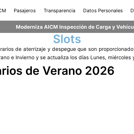
CM
Pasajeros
Transparencia
Datos Personales
D
Moderniza AICM Inspección de Carga y Vehícul
Slots
horarios de aterrizaje y despegue que son proporcionado
o e Invierno y se actualiza los días Lunes, miércoles y
arios de Verano 2026