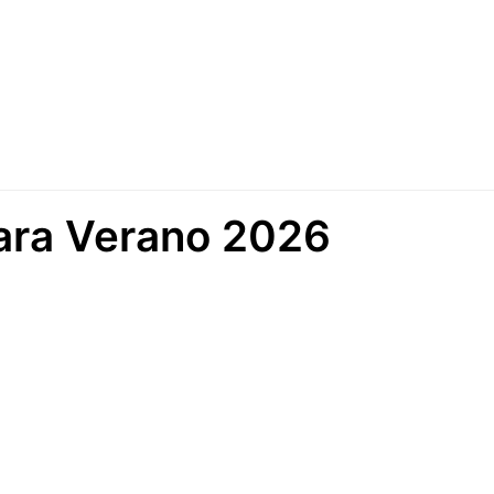
para Verano 2026