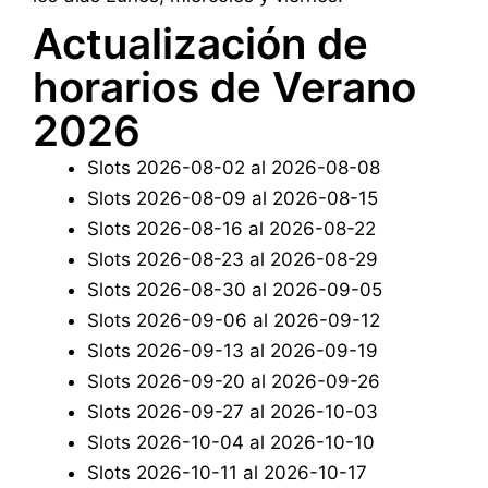
Actualización de
horarios de Verano
2026
Slots 2026-08-02 al 2026-08-08
Slots 2026-08-09 al 2026-08-15
Slots 2026-08-16 al 2026-08-22
Slots 2026-08-23 al 2026-08-29
Slots 2026-08-30 al 2026-09-05
Slots 2026-09-06 al 2026-09-12
Slots 2026-09-13 al 2026-09-19
Slots 2026-09-20 al 2026-09-26
Slots 2026-09-27 al 2026-10-03
Slots 2026-10-04 al 2026-10-10
Slots 2026-10-11 al 2026-10-17