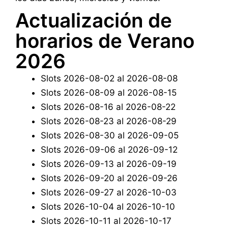
Actualización de
horarios de Verano
2026
Slots 2026-08-02 al 2026-08-08
Slots 2026-08-09 al 2026-08-15
Slots 2026-08-16 al 2026-08-22
Slots 2026-08-23 al 2026-08-29
Slots 2026-08-30 al 2026-09-05
Slots 2026-09-06 al 2026-09-12
Slots 2026-09-13 al 2026-09-19
Slots 2026-09-20 al 2026-09-26
Slots 2026-09-27 al 2026-10-03
Slots 2026-10-04 al 2026-10-10
Slots 2026-10-11 al 2026-10-17