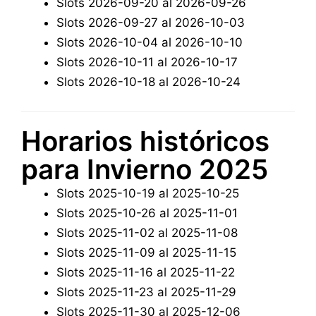
Slots 2026-09-20 al 2026-09-26
Slots 2026-09-27 al 2026-10-03
Slots 2026-10-04 al 2026-10-10
Slots 2026-10-11 al 2026-10-17
Slots 2026-10-18 al 2026-10-24
Horarios históricos
para Invierno 2025
Slots 2025-10-19 al 2025-10-25
Slots 2025-10-26 al 2025-11-01
Slots 2025-11-02 al 2025-11-08
Slots 2025-11-09 al 2025-11-15
Slots 2025-11-16 al 2025-11-22
Slots 2025-11-23 al 2025-11-29
Slots 2025-11-30 al 2025-12-06