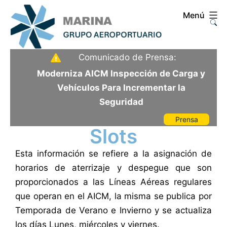
Saltar
Menú
al
contenido
Aeropuerto
Comunicado de Prensa:
Internacional
Moderniza AICM Inspección de Carga y
de
Vehículos Para Incrementar la
la
Seguridad
Ciudad
Prensa
de
Slots
México
Esta información se refiere a la asignación de
horarios de aterrizaje y despegue que son
proporcionados a las Líneas Aéreas regulares
que operan en el AICM, la misma se publica por
Temporada de Verano e Invierno y se actualiza
los días Lunes, miércoles y viernes.