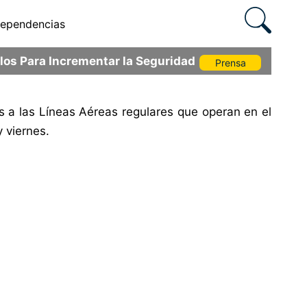
ependencias
os Para Incrementar la Seguridad
Prensa
s a las Líneas Aéreas regulares que operan en el
 viernes.