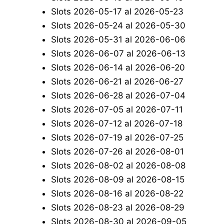
Slots 2026-05-17 al 2026-05-23
Slots 2026-05-24 al 2026-05-30
Slots 2026-05-31 al 2026-06-06
Slots 2026-06-07 al 2026-06-13
Slots 2026-06-14 al 2026-06-20
Slots 2026-06-21 al 2026-06-27
Slots 2026-06-28 al 2026-07-04
Slots 2026-07-05 al 2026-07-11
Slots 2026-07-12 al 2026-07-18
Slots 2026-07-19 al 2026-07-25
Slots 2026-07-26 al 2026-08-01
Slots 2026-08-02 al 2026-08-08
Slots 2026-08-09 al 2026-08-15
Slots 2026-08-16 al 2026-08-22
Slots 2026-08-23 al 2026-08-29
Slots 2026-08-30 al 2026-09-05