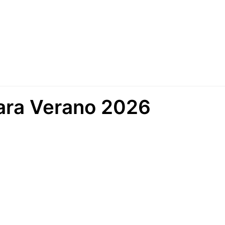
para Verano 2026