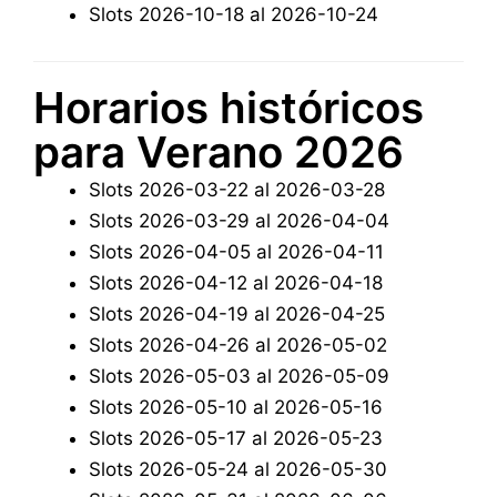
Slots 2026-10-18 al 2026-10-24
Horarios históricos
para Verano 2026
Slots 2026-03-22 al 2026-03-28
Slots 2026-03-29 al 2026-04-04
Slots 2026-04-05 al 2026-04-11
Slots 2026-04-12 al 2026-04-18
Slots 2026-04-19 al 2026-04-25
Slots 2026-04-26 al 2026-05-02
Slots 2026-05-03 al 2026-05-09
Slots 2026-05-10 al 2026-05-16
Slots 2026-05-17 al 2026-05-23
Slots 2026-05-24 al 2026-05-30