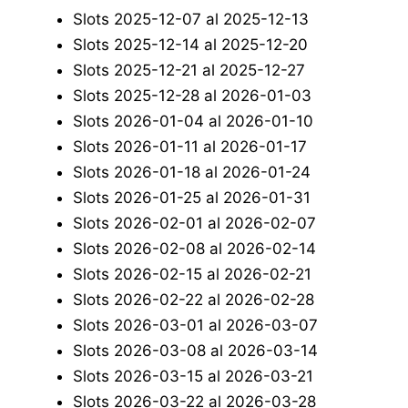
Slots 2025-12-07 al 2025-12-13
Slots 2025-12-14 al 2025-12-20
Slots 2025-12-21 al 2025-12-27
Slots 2025-12-28 al 2026-01-03
Slots 2026-01-04 al 2026-01-10
Slots 2026-01-11 al 2026-01-17
Slots 2026-01-18 al 2026-01-24
Slots 2026-01-25 al 2026-01-31
Slots 2026-02-01 al 2026-02-07
Slots 2026-02-08 al 2026-02-14
Slots 2026-02-15 al 2026-02-21
Slots 2026-02-22 al 2026-02-28
Slots 2026-03-01 al 2026-03-07
Slots 2026-03-08 al 2026-03-14
Slots 2026-03-15 al 2026-03-21
Slots 2026-03-22 al 2026-03-28