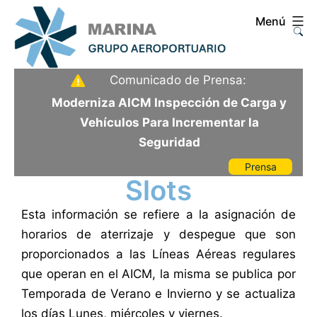
Saltar
Menú
al
contenido
Aeropuerto
Comunicado de Prensa:
Internacional
Moderniza AICM Inspección de Carga y
de
Vehículos Para Incrementar la
la
Seguridad
Ciudad
Prensa
de
Slots
México
Esta información se refiere a la asignación de
horarios de aterrizaje y despegue que son
proporcionados a las Líneas Aéreas regulares
que operan en el AICM, la misma se publica por
Temporada de Verano e Invierno y se actualiza
los días Lunes, miércoles y viernes.