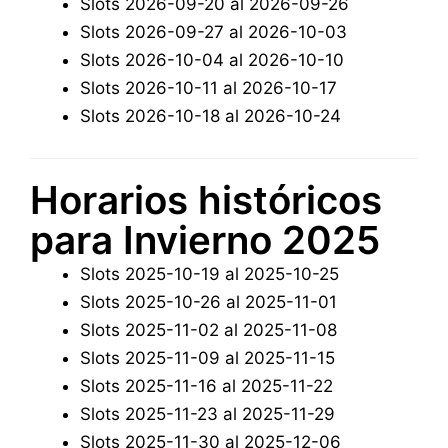
Slots 2026-09-20 al 2026-09-26
Slots 2026-09-27 al 2026-10-03
Slots 2026-10-04 al 2026-10-10
Slots 2026-10-11 al 2026-10-17
Slots 2026-10-18 al 2026-10-24
Horarios históricos
para Invierno 2025
Slots 2025-10-19 al 2025-10-25
Slots 2025-10-26 al 2025-11-01
Slots 2025-11-02 al 2025-11-08
Slots 2025-11-09 al 2025-11-15
Slots 2025-11-16 al 2025-11-22
Slots 2025-11-23 al 2025-11-29
Slots 2025-11-30 al 2025-12-06