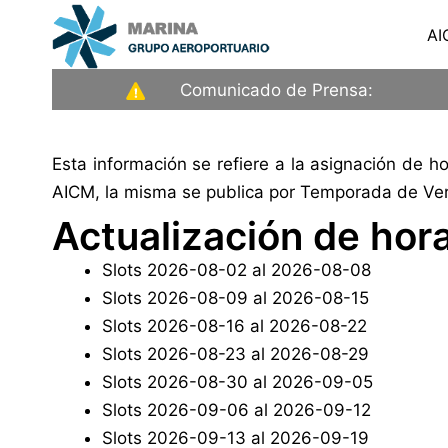
Saltar
AI
al
contenido
Aeropuerto
Comunicado de Prensa:
Internacional
de
Esta información se refiere a la asignación de 
la
AICM, la misma se publica por Temporada de Veran
Ciudad
de
Actualización de hor
México
Slots 2026-08-02 al 2026-08-08
Slots 2026-08-09 al 2026-08-15
Slots 2026-08-16 al 2026-08-22
Slots 2026-08-23 al 2026-08-29
Slots 2026-08-30 al 2026-09-05
Slots 2026-09-06 al 2026-09-12
Slots 2026-09-13 al 2026-09-19