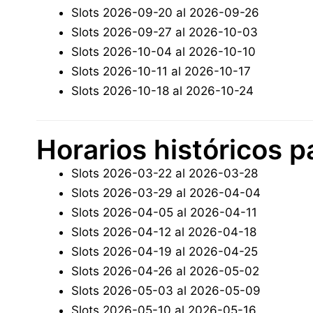
Slots 2026-09-20 al 2026-09-26
Slots 2026-09-27 al 2026-10-03
Slots 2026-10-04 al 2026-10-10
Slots 2026-10-11 al 2026-10-17
Slots 2026-10-18 al 2026-10-24
Horarios históricos 
Slots 2026-03-22 al 2026-03-28
Slots 2026-03-29 al 2026-04-04
Slots 2026-04-05 al 2026-04-11
Slots 2026-04-12 al 2026-04-18
Slots 2026-04-19 al 2026-04-25
Slots 2026-04-26 al 2026-05-02
Slots 2026-05-03 al 2026-05-09
Slots 2026-05-10 al 2026-05-16