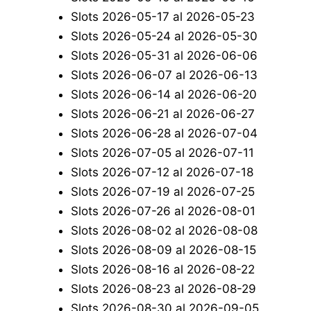
Slots 2026-05-17 al 2026-05-23
Slots 2026-05-24 al 2026-05-30
Slots 2026-05-31 al 2026-06-06
Slots 2026-06-07 al 2026-06-13
Slots 2026-06-14 al 2026-06-20
Slots 2026-06-21 al 2026-06-27
Slots 2026-06-28 al 2026-07-04
Slots 2026-07-05 al 2026-07-11
Slots 2026-07-12 al 2026-07-18
Slots 2026-07-19 al 2026-07-25
Slots 2026-07-26 al 2026-08-01
Slots 2026-08-02 al 2026-08-08
Slots 2026-08-09 al 2026-08-15
Slots 2026-08-16 al 2026-08-22
Slots 2026-08-23 al 2026-08-29
Slots 2026-08-30 al 2026-09-05