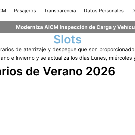
CM
Pasajeros
Transparencia
Datos Personales
D
Moderniza AICM Inspección de Carga y Vehícul
Slots
horarios de aterrizaje y despegue que son proporcionado
o e Invierno y se actualiza los días Lunes, miércoles y
arios de Verano 2026