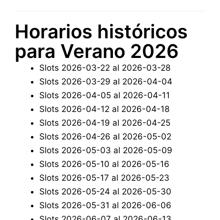
Horarios históricos
para Verano 2026
Slots 2026-03-22 al 2026-03-28
Slots 2026-03-29 al 2026-04-04
Slots 2026-04-05 al 2026-04-11
Slots 2026-04-12 al 2026-04-18
Slots 2026-04-19 al 2026-04-25
Slots 2026-04-26 al 2026-05-02
Slots 2026-05-03 al 2026-05-09
Slots 2026-05-10 al 2026-05-16
Slots 2026-05-17 al 2026-05-23
Slots 2026-05-24 al 2026-05-30
Slots 2026-05-31 al 2026-06-06
Slots 2026-06-07 al 2026-06-13