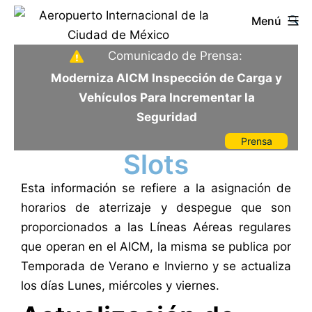
Saltar
Menú
al
contenido
Aeropuerto
Comunicado de Prensa:
Internacional
Moderniza AICM Inspección de Carga y
de
Vehículos Para Incrementar la
la
Seguridad
Ciudad
Prensa
de
Slots
México
Esta información se refiere a la asignación de
horarios de aterrizaje y despegue que son
proporcionados a las Líneas Aéreas regulares
que operan en el AICM, la misma se publica por
Temporada de Verano e Invierno y se actualiza
los días Lunes, miércoles y viernes.