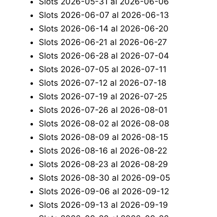
Slots 2026-05-31 al 2026-06-06
Slots 2026-06-07 al 2026-06-13
Slots 2026-06-14 al 2026-06-20
Slots 2026-06-21 al 2026-06-27
Slots 2026-06-28 al 2026-07-04
Slots 2026-07-05 al 2026-07-11
Slots 2026-07-12 al 2026-07-18
Slots 2026-07-19 al 2026-07-25
Slots 2026-07-26 al 2026-08-01
Slots 2026-08-02 al 2026-08-08
Slots 2026-08-09 al 2026-08-15
Slots 2026-08-16 al 2026-08-22
Slots 2026-08-23 al 2026-08-29
Slots 2026-08-30 al 2026-09-05
Slots 2026-09-06 al 2026-09-12
Slots 2026-09-13 al 2026-09-19