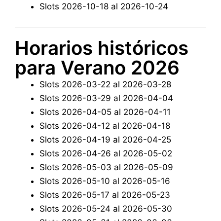
Slots 2026-10-18 al 2026-10-24
Horarios históricos
para Verano 2026
Slots 2026-03-22 al 2026-03-28
Slots 2026-03-29 al 2026-04-04
Slots 2026-04-05 al 2026-04-11
Slots 2026-04-12 al 2026-04-18
Slots 2026-04-19 al 2026-04-25
Slots 2026-04-26 al 2026-05-02
Slots 2026-05-03 al 2026-05-09
Slots 2026-05-10 al 2026-05-16
Slots 2026-05-17 al 2026-05-23
Slots 2026-05-24 al 2026-05-30