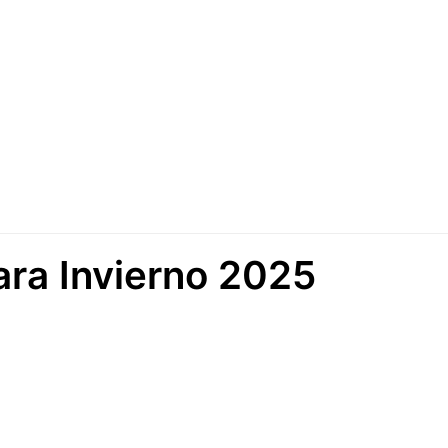
ara Invierno 2025