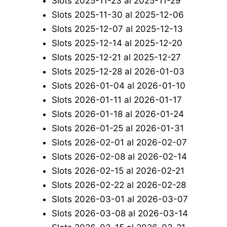
Slots 2025-11-23 al 2025-11-29
Slots 2025-11-30 al 2025-12-06
Slots 2025-12-07 al 2025-12-13
Slots 2025-12-14 al 2025-12-20
Slots 2025-12-21 al 2025-12-27
Slots 2025-12-28 al 2026-01-03
Slots 2026-01-04 al 2026-01-10
Slots 2026-01-11 al 2026-01-17
Slots 2026-01-18 al 2026-01-24
Slots 2026-01-25 al 2026-01-31
Slots 2026-02-01 al 2026-02-07
Slots 2026-02-08 al 2026-02-14
Slots 2026-02-15 al 2026-02-21
Slots 2026-02-22 al 2026-02-28
Slots 2026-03-01 al 2026-03-07
Slots 2026-03-08 al 2026-03-14