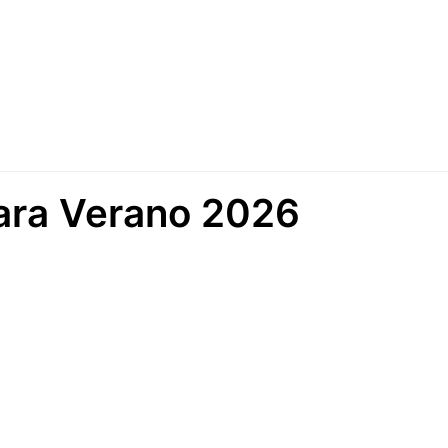
para Verano 2026