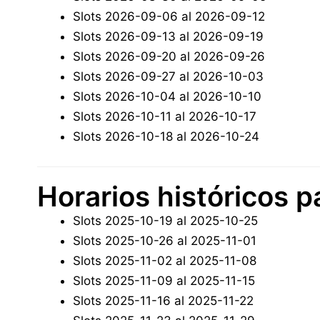
Slots 2026-09-06 al 2026-09-12
Slots 2026-09-13 al 2026-09-19
Slots 2026-09-20 al 2026-09-26
Slots 2026-09-27 al 2026-10-03
Slots 2026-10-04 al 2026-10-10
Slots 2026-10-11 al 2026-10-17
Slots 2026-10-18 al 2026-10-24
Horarios históricos p
Slots 2025-10-19 al 2025-10-25
Slots 2025-10-26 al 2025-11-01
Slots 2025-11-02 al 2025-11-08
Slots 2025-11-09 al 2025-11-15
Slots 2025-11-16 al 2025-11-22