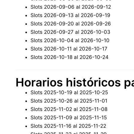
Slots 2026-09-06 al 2026-09-12
Slots 2026-09-13 al 2026-09-19
Slots 2026-09-20 al 2026-09-26
Slots 2026-09-27 al 2026-10-03
Slots 2026-10-04 al 2026-10-10
Slots 2026-10-11 al 2026-10-17
Slots 2026-10-18 al 2026-10-24
Horarios históricos p
Slots 2025-10-19 al 2025-10-25
Slots 2025-10-26 al 2025-11-01
Slots 2025-11-02 al 2025-11-08
Slots 2025-11-09 al 2025-11-15
Slots 2025-11-16 al 2025-11-22