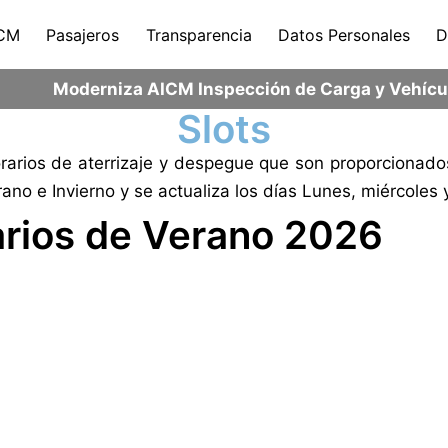
CM
Pasajeros
Transparencia
Datos Personales
D
Moderniza AICM Inspección de Carga y Vehícul
Slots
horarios de aterrizaje y despegue que son proporcionado
o e Invierno y se actualiza los días Lunes, miércoles y
arios de Verano 2026