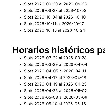
Slots 2026-09-20 al 2026-09-26
Slots 2026-09-27 al 2026-10-03
Slots 2026-10-04 al 2026-10-10
Slots 2026-10-11 al 2026-10-17
Slots 2026-10-18 al 2026-10-24
Horarios históricos 
Slots 2026-03-22 al 2026-03-28
Slots 2026-03-29 al 2026-04-04
Slots 2026-04-05 al 2026-04-11
Slots 2026-04-12 al 2026-04-18
Slots 2026-04-19 al 2026-04-25
Slots 2026-04-26 al 2026-05-02
Slots 2026-05-03 al 2026-05-09
Slots 2026-05-10 al 2026-05-16