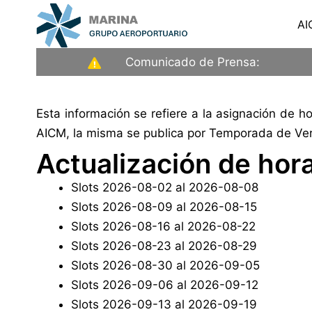
Saltar
AI
al
contenido
Aeropuerto
Comunicado de Prensa:
Internacional
de
Esta información se refiere a la asignación de 
la
AICM, la misma se publica por Temporada de Veran
Ciudad
de
Actualización de hor
México
Slots 2026-08-02 al 2026-08-08
Slots 2026-08-09 al 2026-08-15
Slots 2026-08-16 al 2026-08-22
Slots 2026-08-23 al 2026-08-29
Slots 2026-08-30 al 2026-09-05
Slots 2026-09-06 al 2026-09-12
Slots 2026-09-13 al 2026-09-19