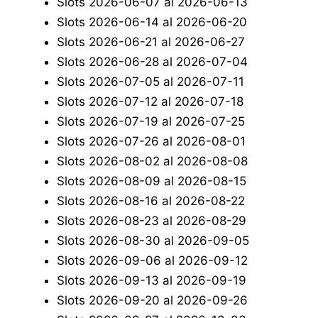
Slots 2026-06-07 al 2026-06-13
Slots 2026-06-14 al 2026-06-20
Slots 2026-06-21 al 2026-06-27
Slots 2026-06-28 al 2026-07-04
Slots 2026-07-05 al 2026-07-11
Slots 2026-07-12 al 2026-07-18
Slots 2026-07-19 al 2026-07-25
Slots 2026-07-26 al 2026-08-01
Slots 2026-08-02 al 2026-08-08
Slots 2026-08-09 al 2026-08-15
Slots 2026-08-16 al 2026-08-22
Slots 2026-08-23 al 2026-08-29
Slots 2026-08-30 al 2026-09-05
Slots 2026-09-06 al 2026-09-12
Slots 2026-09-13 al 2026-09-19
Slots 2026-09-20 al 2026-09-26