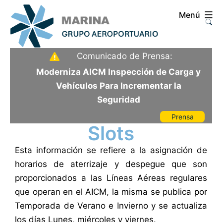
Saltar
Menú
al
contenido
Aeropuerto
Comunicado de Prensa:
Internacional
Moderniza AICM Inspección de Carga y
de
Vehículos Para Incrementar la
la
Seguridad
Ciudad
Prensa
de
Slots
México
Esta información se refiere a la asignación de
horarios de aterrizaje y despegue que son
proporcionados a las Líneas Aéreas regulares
que operan en el AICM, la misma se publica por
Temporada de Verano e Invierno y se actualiza
los días Lunes, miércoles y viernes.