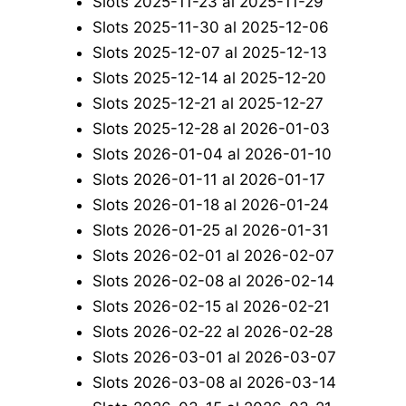
Slots 2025-11-23 al 2025-11-29
Slots 2025-11-30 al 2025-12-06
Slots 2025-12-07 al 2025-12-13
Slots 2025-12-14 al 2025-12-20
Slots 2025-12-21 al 2025-12-27
Slots 2025-12-28 al 2026-01-03
Slots 2026-01-04 al 2026-01-10
Slots 2026-01-11 al 2026-01-17
Slots 2026-01-18 al 2026-01-24
Slots 2026-01-25 al 2026-01-31
Slots 2026-02-01 al 2026-02-07
Slots 2026-02-08 al 2026-02-14
Slots 2026-02-15 al 2026-02-21
Slots 2026-02-22 al 2026-02-28
Slots 2026-03-01 al 2026-03-07
Slots 2026-03-08 al 2026-03-14