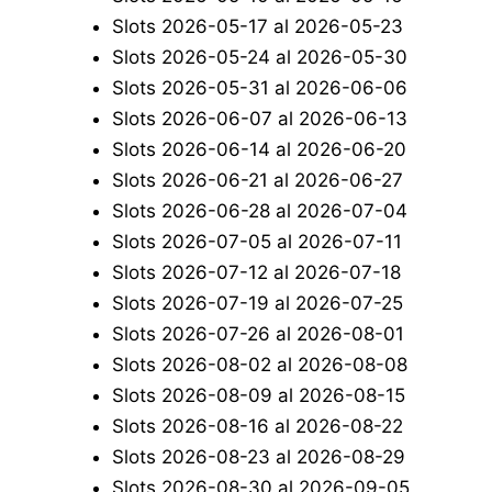
Slots 2026-05-17 al 2026-05-23
Slots 2026-05-24 al 2026-05-30
Slots 2026-05-31 al 2026-06-06
Slots 2026-06-07 al 2026-06-13
Slots 2026-06-14 al 2026-06-20
Slots 2026-06-21 al 2026-06-27
Slots 2026-06-28 al 2026-07-04
Slots 2026-07-05 al 2026-07-11
Slots 2026-07-12 al 2026-07-18
Slots 2026-07-19 al 2026-07-25
Slots 2026-07-26 al 2026-08-01
Slots 2026-08-02 al 2026-08-08
Slots 2026-08-09 al 2026-08-15
Slots 2026-08-16 al 2026-08-22
Slots 2026-08-23 al 2026-08-29
Slots 2026-08-30 al 2026-09-05