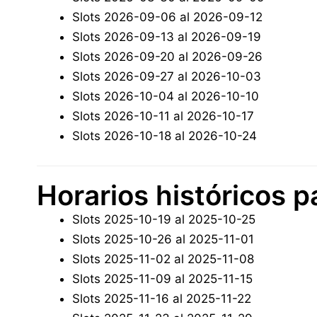
Slots 2026-09-06 al 2026-09-12
Slots 2026-09-13 al 2026-09-19
Slots 2026-09-20 al 2026-09-26
Slots 2026-09-27 al 2026-10-03
Slots 2026-10-04 al 2026-10-10
Slots 2026-10-11 al 2026-10-17
Slots 2026-10-18 al 2026-10-24
Horarios históricos p
Slots 2025-10-19 al 2025-10-25
Slots 2025-10-26 al 2025-11-01
Slots 2025-11-02 al 2025-11-08
Slots 2025-11-09 al 2025-11-15
Slots 2025-11-16 al 2025-11-22