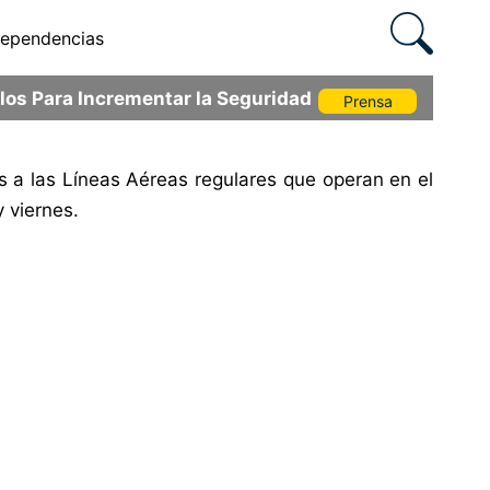
ependencias
os Para Incrementar la Seguridad
Prensa
s a las Líneas Aéreas regulares que operan en el
 viernes.