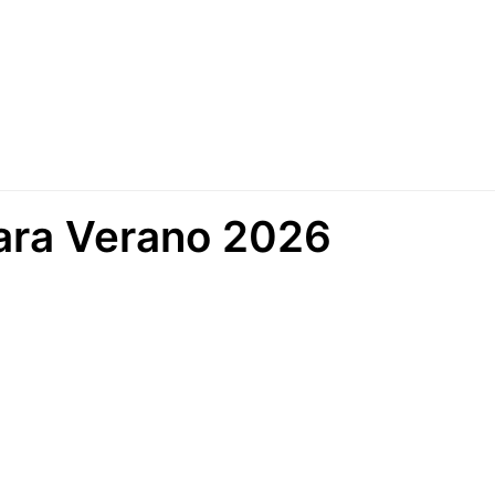
para Verano 2026