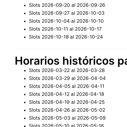
Slots 2026-09-20 al 2026-09-26
Slots 2026-09-27 al 2026-10-03
Slots 2026-10-04 al 2026-10-10
Slots 2026-10-11 al 2026-10-17
Slots 2026-10-18 al 2026-10-24
Horarios históricos 
Slots 2026-03-22 al 2026-03-28
Slots 2026-03-29 al 2026-04-04
Slots 2026-04-05 al 2026-04-11
Slots 2026-04-12 al 2026-04-18
Slots 2026-04-19 al 2026-04-25
Slots 2026-04-26 al 2026-05-02
Slots 2026-05-03 al 2026-05-09
Slots 2026-05-10 al 2026-05-16