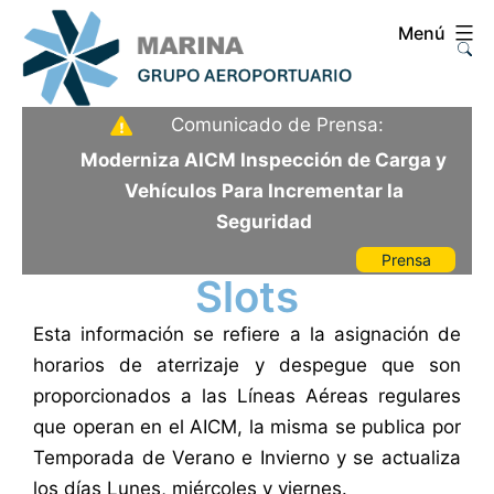
Saltar
Menú
al
contenido
Aeropuerto
Comunicado de Prensa:
Internacional
Moderniza AICM Inspección de Carga y
de
Vehículos Para Incrementar la
la
Seguridad
Ciudad
Prensa
de
Slots
México
Esta información se refiere a la asignación de
horarios de aterrizaje y despegue que son
proporcionados a las Líneas Aéreas regulares
que operan en el AICM, la misma se publica por
Temporada de Verano e Invierno y se actualiza
los días Lunes, miércoles y viernes.