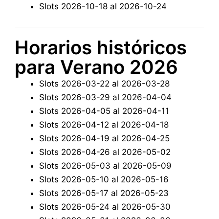
Slots 2026-10-18 al 2026-10-24
Horarios históricos
para Verano 2026
Slots 2026-03-22 al 2026-03-28
Slots 2026-03-29 al 2026-04-04
Slots 2026-04-05 al 2026-04-11
Slots 2026-04-12 al 2026-04-18
Slots 2026-04-19 al 2026-04-25
Slots 2026-04-26 al 2026-05-02
Slots 2026-05-03 al 2026-05-09
Slots 2026-05-10 al 2026-05-16
Slots 2026-05-17 al 2026-05-23
Slots 2026-05-24 al 2026-05-30