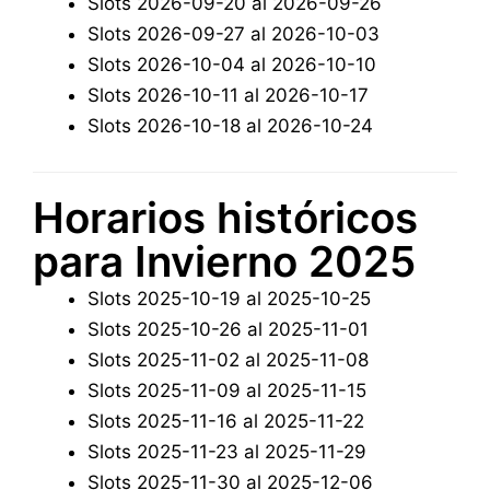
Slots 2026-09-20 al 2026-09-26
Slots 2026-09-27 al 2026-10-03
Slots 2026-10-04 al 2026-10-10
Slots 2026-10-11 al 2026-10-17
Slots 2026-10-18 al 2026-10-24
Horarios históricos
para Invierno 2025
Slots 2025-10-19 al 2025-10-25
Slots 2025-10-26 al 2025-11-01
Slots 2025-11-02 al 2025-11-08
Slots 2025-11-09 al 2025-11-15
Slots 2025-11-16 al 2025-11-22
Slots 2025-11-23 al 2025-11-29
Slots 2025-11-30 al 2025-12-06