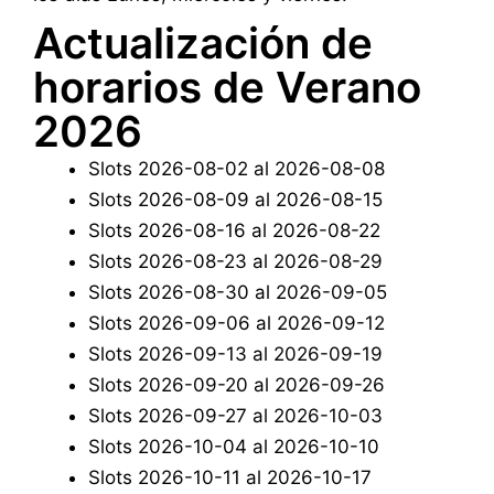
Actualización de
horarios de Verano
2026
Slots 2026-08-02 al 2026-08-08
Slots 2026-08-09 al 2026-08-15
Slots 2026-08-16 al 2026-08-22
Slots 2026-08-23 al 2026-08-29
Slots 2026-08-30 al 2026-09-05
Slots 2026-09-06 al 2026-09-12
Slots 2026-09-13 al 2026-09-19
Slots 2026-09-20 al 2026-09-26
Slots 2026-09-27 al 2026-10-03
Slots 2026-10-04 al 2026-10-10
Slots 2026-10-11 al 2026-10-17