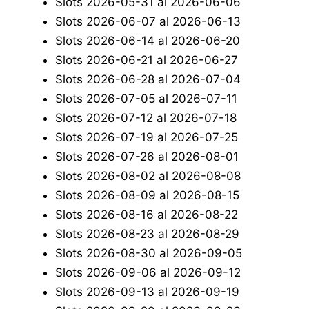
Slots 2026-05-31 al 2026-06-06
Slots 2026-06-07 al 2026-06-13
Slots 2026-06-14 al 2026-06-20
Slots 2026-06-21 al 2026-06-27
Slots 2026-06-28 al 2026-07-04
Slots 2026-07-05 al 2026-07-11
Slots 2026-07-12 al 2026-07-18
Slots 2026-07-19 al 2026-07-25
Slots 2026-07-26 al 2026-08-01
Slots 2026-08-02 al 2026-08-08
Slots 2026-08-09 al 2026-08-15
Slots 2026-08-16 al 2026-08-22
Slots 2026-08-23 al 2026-08-29
Slots 2026-08-30 al 2026-09-05
Slots 2026-09-06 al 2026-09-12
Slots 2026-09-13 al 2026-09-19