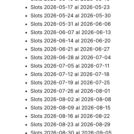
Slots 2026-05-17 al 2026-05-23
Slots 2026-05-24 al 2026-05-30
Slots 2026-05-31 al 2026-06-06
Slots 2026-06-07 al 2026-06-13
Slots 2026-06-14 al 2026-06-20
Slots 2026-06-21 al 2026-06-27
Slots 2026-06-28 al 2026-07-04
Slots 2026-07-05 al 2026-07-11
Slots 2026-07-12 al 2026-07-18
Slots 2026-07-19 al 2026-07-25
Slots 2026-07-26 al 2026-08-01
Slots 2026-08-02 al 2026-08-08
Slots 2026-08-09 al 2026-08-15
Slots 2026-08-16 al 2026-08-22
Slots 2026-08-23 al 2026-08-29
Slots 2026-08-30 al 2026-09-05