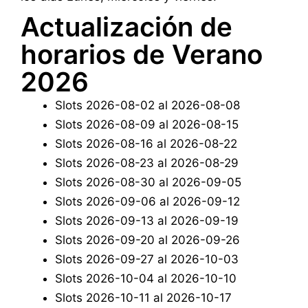
Actualización de
horarios de Verano
2026
Slots 2026-08-02 al 2026-08-08
Slots 2026-08-09 al 2026-08-15
Slots 2026-08-16 al 2026-08-22
Slots 2026-08-23 al 2026-08-29
Slots 2026-08-30 al 2026-09-05
Slots 2026-09-06 al 2026-09-12
Slots 2026-09-13 al 2026-09-19
Slots 2026-09-20 al 2026-09-26
Slots 2026-09-27 al 2026-10-03
Slots 2026-10-04 al 2026-10-10
Slots 2026-10-11 al 2026-10-17