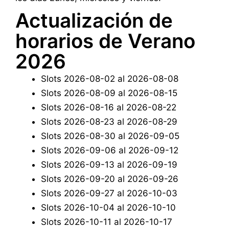
Actualización de
horarios de Verano
2026
Slots 2026-08-02 al 2026-08-08
Slots 2026-08-09 al 2026-08-15
Slots 2026-08-16 al 2026-08-22
Slots 2026-08-23 al 2026-08-29
Slots 2026-08-30 al 2026-09-05
Slots 2026-09-06 al 2026-09-12
Slots 2026-09-13 al 2026-09-19
Slots 2026-09-20 al 2026-09-26
Slots 2026-09-27 al 2026-10-03
Slots 2026-10-04 al 2026-10-10
Slots 2026-10-11 al 2026-10-17