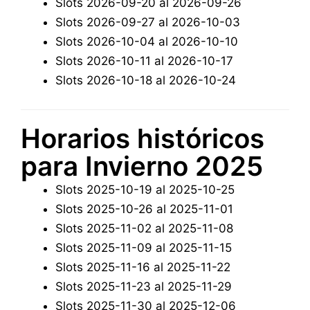
Slots 2026-09-20 al 2026-09-26
Slots 2026-09-27 al 2026-10-03
Slots 2026-10-04 al 2026-10-10
Slots 2026-10-11 al 2026-10-17
Slots 2026-10-18 al 2026-10-24
Horarios históricos
para Invierno 2025
Slots 2025-10-19 al 2025-10-25
Slots 2025-10-26 al 2025-11-01
Slots 2025-11-02 al 2025-11-08
Slots 2025-11-09 al 2025-11-15
Slots 2025-11-16 al 2025-11-22
Slots 2025-11-23 al 2025-11-29
Slots 2025-11-30 al 2025-12-06