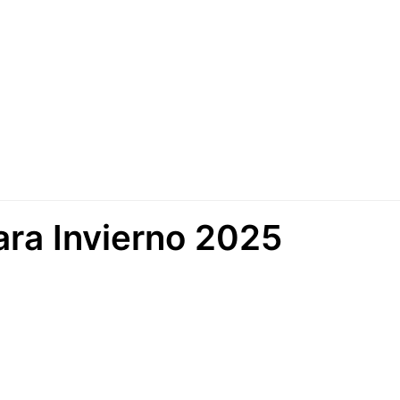
ara Invierno 2025