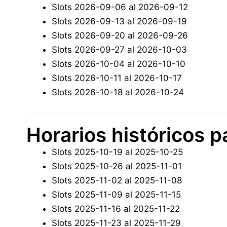
Slots 2026-09-06 al 2026-09-12
Slots 2026-09-13 al 2026-09-19
Slots 2026-09-20 al 2026-09-26
Slots 2026-09-27 al 2026-10-03
Slots 2026-10-04 al 2026-10-10
Slots 2026-10-11 al 2026-10-17
Slots 2026-10-18 al 2026-10-24
Horarios históricos p
Slots 2025-10-19 al 2025-10-25
Slots 2025-10-26 al 2025-11-01
Slots 2025-11-02 al 2025-11-08
Slots 2025-11-09 al 2025-11-15
Slots 2025-11-16 al 2025-11-22
Slots 2025-11-23 al 2025-11-29