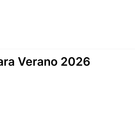
para Verano 2026