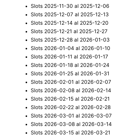
Slots 2025-11-30 al 2025-12-06
Slots 2025-12-07 al 2025-12-13
Slots 2025-12-14 al 2025-12-20
Slots 2025-12-21 al 2025-12-27
Slots 2025-12-28 al 2026-01-03
Slots 2026-01-04 al 2026-01-10
Slots 2026-01-11 al 2026-01-17
Slots 2026-01-18 al 2026-01-24
Slots 2026-01-25 al 2026-01-31
Slots 2026-02-01 al 2026-02-07
Slots 2026-02-08 al 2026-02-14
Slots 2026-02-15 al 2026-02-21
Slots 2026-02-22 al 2026-02-28
Slots 2026-03-01 al 2026-03-07
Slots 2026-03-08 al 2026-03-14
Slots 2026-03-15 al 2026-03-21