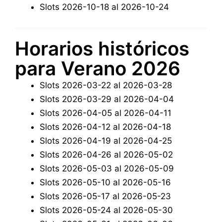
Slots 2026-10-18 al 2026-10-24
Horarios históricos
para Verano 2026
Slots 2026-03-22 al 2026-03-28
Slots 2026-03-29 al 2026-04-04
Slots 2026-04-05 al 2026-04-11
Slots 2026-04-12 al 2026-04-18
Slots 2026-04-19 al 2026-04-25
Slots 2026-04-26 al 2026-05-02
Slots 2026-05-03 al 2026-05-09
Slots 2026-05-10 al 2026-05-16
Slots 2026-05-17 al 2026-05-23
Slots 2026-05-24 al 2026-05-30