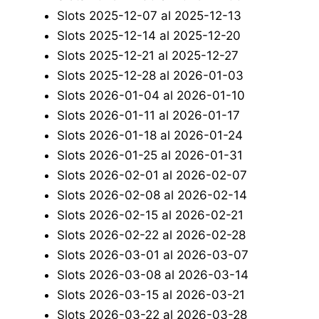
Slots 2025-12-07 al 2025-12-13
Slots 2025-12-14 al 2025-12-20
Slots 2025-12-21 al 2025-12-27
Slots 2025-12-28 al 2026-01-03
Slots 2026-01-04 al 2026-01-10
Slots 2026-01-11 al 2026-01-17
Slots 2026-01-18 al 2026-01-24
Slots 2026-01-25 al 2026-01-31
Slots 2026-02-01 al 2026-02-07
Slots 2026-02-08 al 2026-02-14
Slots 2026-02-15 al 2026-02-21
Slots 2026-02-22 al 2026-02-28
Slots 2026-03-01 al 2026-03-07
Slots 2026-03-08 al 2026-03-14
Slots 2026-03-15 al 2026-03-21
Slots 2026-03-22 al 2026-03-28