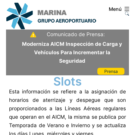
Saltar
Menú
al
contenido
Aeropuerto
Comunicado de Prensa:
Internacional
Moderniza AICM Inspección de Carga y
de
Vehículos Para Incrementar la
la
Seguridad
Ciudad
Prensa
de
Slots
México
Esta información se refiere a la asignación de
horarios de aterrizaje y despegue que son
proporcionados a las Líneas Aéreas regulares
que operan en el AICM, la misma se publica por
Temporada de Verano e Invierno y se actualiza
los días Lunes, miércoles y viernes.