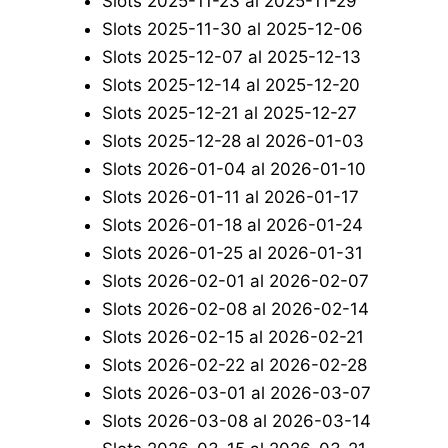
Slots 2025-11-23 al 2025-11-29
Slots 2025-11-30 al 2025-12-06
Slots 2025-12-07 al 2025-12-13
Slots 2025-12-14 al 2025-12-20
Slots 2025-12-21 al 2025-12-27
Slots 2025-12-28 al 2026-01-03
Slots 2026-01-04 al 2026-01-10
Slots 2026-01-11 al 2026-01-17
Slots 2026-01-18 al 2026-01-24
Slots 2026-01-25 al 2026-01-31
Slots 2026-02-01 al 2026-02-07
Slots 2026-02-08 al 2026-02-14
Slots 2026-02-15 al 2026-02-21
Slots 2026-02-22 al 2026-02-28
Slots 2026-03-01 al 2026-03-07
Slots 2026-03-08 al 2026-03-14