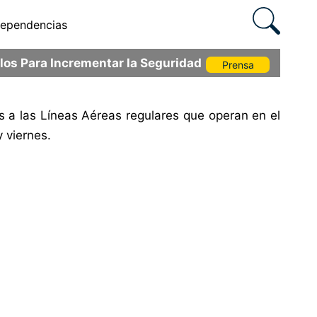
ependencias
os Para Incrementar la Seguridad
Prensa
s a las Líneas Aéreas regulares que operan en el
 viernes.