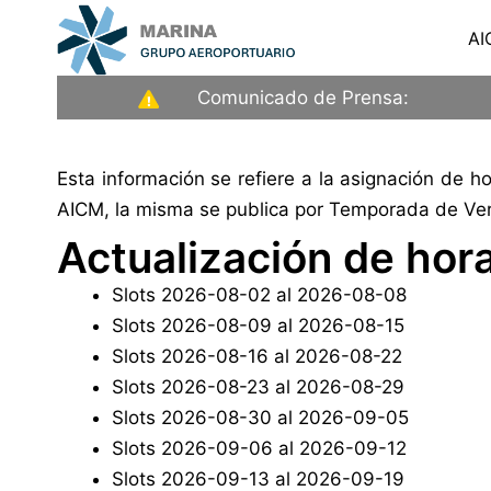
Saltar
AI
al
contenido
Aeropuerto
Comunicado de Prensa:
Internacional
de
Esta información se refiere a la asignación de 
la
AICM, la misma se publica por Temporada de Veran
Ciudad
de
Actualización de hor
México
Slots 2026-08-02 al 2026-08-08
Slots 2026-08-09 al 2026-08-15
Slots 2026-08-16 al 2026-08-22
Slots 2026-08-23 al 2026-08-29
Slots 2026-08-30 al 2026-09-05
Slots 2026-09-06 al 2026-09-12
Slots 2026-09-13 al 2026-09-19