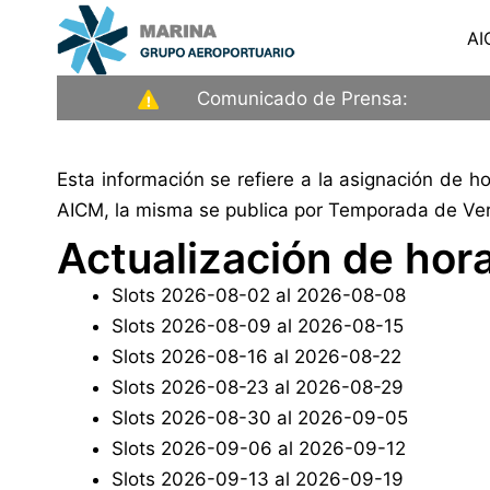
Saltar
AI
al
contenido
Aeropuerto
Comunicado de Prensa:
Internacional
de
Esta información se refiere a la asignación de 
la
AICM, la misma se publica por Temporada de Veran
Ciudad
de
Actualización de hor
México
Slots 2026-08-02 al 2026-08-08
Slots 2026-08-09 al 2026-08-15
Slots 2026-08-16 al 2026-08-22
Slots 2026-08-23 al 2026-08-29
Slots 2026-08-30 al 2026-09-05
Slots 2026-09-06 al 2026-09-12
Slots 2026-09-13 al 2026-09-19