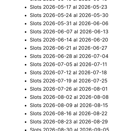
Slots 2026-05-17 al 2026-05-23
Slots 2026-05-24 al 2026-05-30
Slots 2026-05-31 al 2026-06-06
Slots 2026-06-07 al 2026-06-13
Slots 2026-06-14 al 2026-06-20
Slots 2026-06-21 al 2026-06-27
Slots 2026-06-28 al 2026-07-04
Slots 2026-07-05 al 2026-07-11
Slots 2026-07-12 al 2026-07-18
Slots 2026-07-19 al 2026-07-25
Slots 2026-07-26 al 2026-08-01
Slots 2026-08-02 al 2026-08-08
Slots 2026-08-09 al 2026-08-15
Slots 2026-08-16 al 2026-08-22
Slots 2026-08-23 al 2026-08-29
Slots 2026-08-30 al 2026-09-05