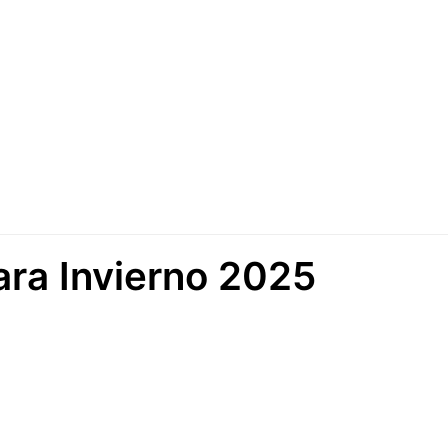
ara Invierno 2025