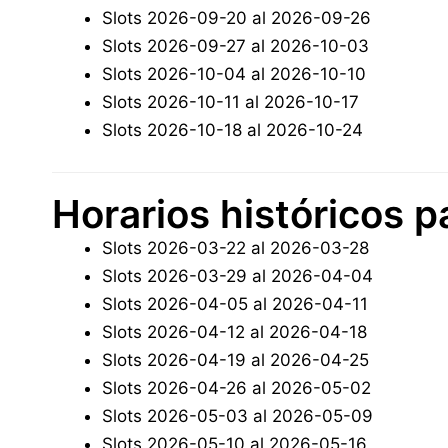
Slots 2026-09-20 al 2026-09-26
Slots 2026-09-27 al 2026-10-03
Slots 2026-10-04 al 2026-10-10
Slots 2026-10-11 al 2026-10-17
Slots 2026-10-18 al 2026-10-24
Horarios históricos 
Slots 2026-03-22 al 2026-03-28
Slots 2026-03-29 al 2026-04-04
Slots 2026-04-05 al 2026-04-11
Slots 2026-04-12 al 2026-04-18
Slots 2026-04-19 al 2026-04-25
Slots 2026-04-26 al 2026-05-02
Slots 2026-05-03 al 2026-05-09
Slots 2026-05-10 al 2026-05-16