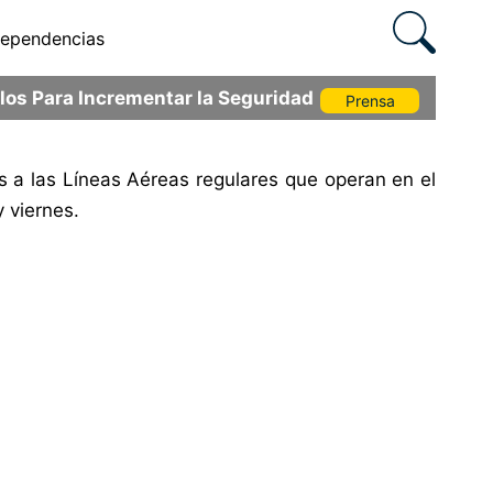
ependencias
os Para Incrementar la Seguridad
Prensa
s a las Líneas Aéreas regulares que operan en el
 viernes.