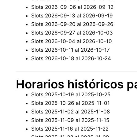
Slots 2026-09-06 al 2026-09-12
Slots 2026-09-13 al 2026-09-19
Slots 2026-09-20 al 2026-09-26
Slots 2026-09-27 al 2026-10-03
Slots 2026-10-04 al 2026-10-10
Slots 2026-10-11 al 2026-10-17
Slots 2026-10-18 al 2026-10-24
Horarios históricos p
Slots 2025-10-19 al 2025-10-25
Slots 2025-10-26 al 2025-11-01
Slots 2025-11-02 al 2025-11-08
Slots 2025-11-09 al 2025-11-15
Slots 2025-11-16 al 2025-11-22