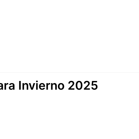
ara Invierno 2025