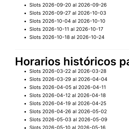
Slots 2026-09-20 al 2026-09-26
Slots 2026-09-27 al 2026-10-03
Slots 2026-10-04 al 2026-10-10
Slots 2026-10-11 al 2026-10-17
Slots 2026-10-18 al 2026-10-24
Horarios históricos 
Slots 2026-03-22 al 2026-03-28
Slots 2026-03-29 al 2026-04-04
Slots 2026-04-05 al 2026-04-11
Slots 2026-04-12 al 2026-04-18
Slots 2026-04-19 al 2026-04-25
Slots 2026-04-26 al 2026-05-02
Slots 2026-05-03 al 2026-05-09
Slots 2026-05-10 al 2026-05-16