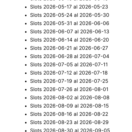
Slots 2026-05-17 al 2026-05-23
Slots 2026-05-24 al 2026-05-30
Slots 2026-05-31 al 2026-06-06
Slots 2026-06-07 al 2026-06-13
Slots 2026-06-14 al 2026-06-20
Slots 2026-06-21 al 2026-06-27
Slots 2026-06-28 al 2026-07-04
Slots 2026-07-05 al 2026-07-11
Slots 2026-07-12 al 2026-07-18
Slots 2026-07-19 al 2026-07-25
Slots 2026-07-26 al 2026-08-01
Slots 2026-08-02 al 2026-08-08
Slots 2026-08-09 al 2026-08-15
Slots 2026-08-16 al 2026-08-22
Slots 2026-08-23 al 2026-08-29
Slots 2026-08-30 al 2026-09-05