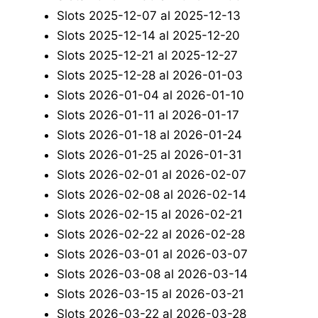
Slots 2025-12-07 al 2025-12-13
Slots 2025-12-14 al 2025-12-20
Slots 2025-12-21 al 2025-12-27
Slots 2025-12-28 al 2026-01-03
Slots 2026-01-04 al 2026-01-10
Slots 2026-01-11 al 2026-01-17
Slots 2026-01-18 al 2026-01-24
Slots 2026-01-25 al 2026-01-31
Slots 2026-02-01 al 2026-02-07
Slots 2026-02-08 al 2026-02-14
Slots 2026-02-15 al 2026-02-21
Slots 2026-02-22 al 2026-02-28
Slots 2026-03-01 al 2026-03-07
Slots 2026-03-08 al 2026-03-14
Slots 2026-03-15 al 2026-03-21
Slots 2026-03-22 al 2026-03-28