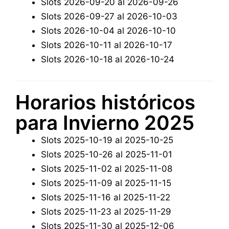
Slots 2026-09-20 al 2026-09-26
Slots 2026-09-27 al 2026-10-03
Slots 2026-10-04 al 2026-10-10
Slots 2026-10-11 al 2026-10-17
Slots 2026-10-18 al 2026-10-24
Horarios históricos
para Invierno 2025
Slots 2025-10-19 al 2025-10-25
Slots 2025-10-26 al 2025-11-01
Slots 2025-11-02 al 2025-11-08
Slots 2025-11-09 al 2025-11-15
Slots 2025-11-16 al 2025-11-22
Slots 2025-11-23 al 2025-11-29
Slots 2025-11-30 al 2025-12-06