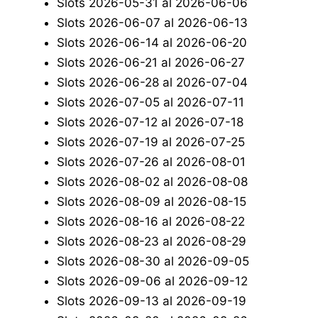
Slots 2026-05-31 al 2026-06-06
Slots 2026-06-07 al 2026-06-13
Slots 2026-06-14 al 2026-06-20
Slots 2026-06-21 al 2026-06-27
Slots 2026-06-28 al 2026-07-04
Slots 2026-07-05 al 2026-07-11
Slots 2026-07-12 al 2026-07-18
Slots 2026-07-19 al 2026-07-25
Slots 2026-07-26 al 2026-08-01
Slots 2026-08-02 al 2026-08-08
Slots 2026-08-09 al 2026-08-15
Slots 2026-08-16 al 2026-08-22
Slots 2026-08-23 al 2026-08-29
Slots 2026-08-30 al 2026-09-05
Slots 2026-09-06 al 2026-09-12
Slots 2026-09-13 al 2026-09-19