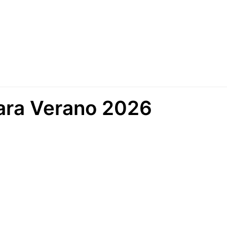
para Verano 2026