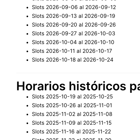
Slots 2026-09-06 al 2026-09-12
Slots 2026-09-13 al 2026-09-19
Slots 2026-09-20 al 2026-09-26
Slots 2026-09-27 al 2026-10-03
Slots 2026-10-04 al 2026-10-10
Slots 2026-10-11 al 2026-10-17
Slots 2026-10-18 al 2026-10-24
Horarios históricos p
Slots 2025-10-19 al 2025-10-25
Slots 2025-10-26 al 2025-11-01
Slots 2025-11-02 al 2025-11-08
Slots 2025-11-09 al 2025-11-15
Slots 2025-11-16 al 2025-11-22