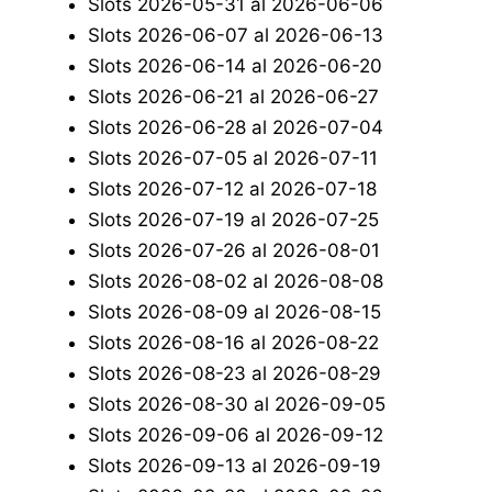
Slots 2026-05-31 al 2026-06-06
Slots 2026-06-07 al 2026-06-13
Slots 2026-06-14 al 2026-06-20
Slots 2026-06-21 al 2026-06-27
Slots 2026-06-28 al 2026-07-04
Slots 2026-07-05 al 2026-07-11
Slots 2026-07-12 al 2026-07-18
Slots 2026-07-19 al 2026-07-25
Slots 2026-07-26 al 2026-08-01
Slots 2026-08-02 al 2026-08-08
Slots 2026-08-09 al 2026-08-15
Slots 2026-08-16 al 2026-08-22
Slots 2026-08-23 al 2026-08-29
Slots 2026-08-30 al 2026-09-05
Slots 2026-09-06 al 2026-09-12
Slots 2026-09-13 al 2026-09-19