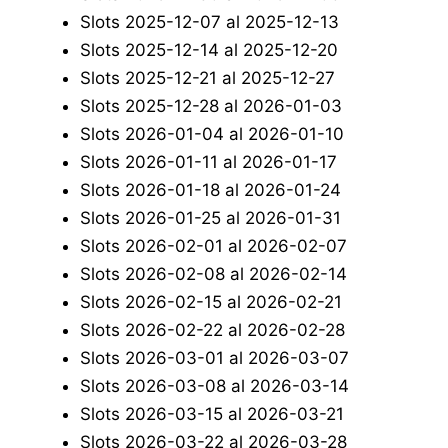
Slots 2025-12-07 al 2025-12-13
Slots 2025-12-14 al 2025-12-20
Slots 2025-12-21 al 2025-12-27
Slots 2025-12-28 al 2026-01-03
Slots 2026-01-04 al 2026-01-10
Slots 2026-01-11 al 2026-01-17
Slots 2026-01-18 al 2026-01-24
Slots 2026-01-25 al 2026-01-31
Slots 2026-02-01 al 2026-02-07
Slots 2026-02-08 al 2026-02-14
Slots 2026-02-15 al 2026-02-21
Slots 2026-02-22 al 2026-02-28
Slots 2026-03-01 al 2026-03-07
Slots 2026-03-08 al 2026-03-14
Slots 2026-03-15 al 2026-03-21
Slots 2026-03-22 al 2026-03-28