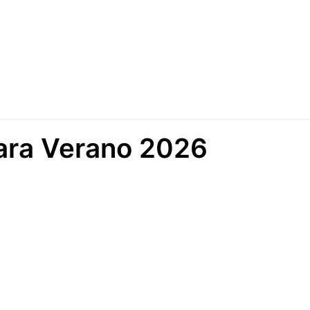
para Verano 2026