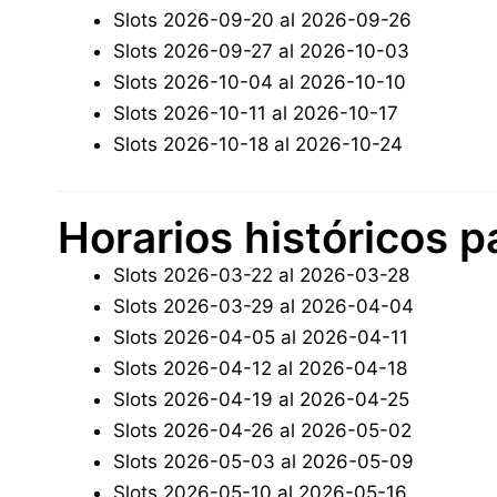
Slots 2026-09-20 al 2026-09-26
Slots 2026-09-27 al 2026-10-03
Slots 2026-10-04 al 2026-10-10
Slots 2026-10-11 al 2026-10-17
Slots 2026-10-18 al 2026-10-24
Horarios históricos 
Slots 2026-03-22 al 2026-03-28
Slots 2026-03-29 al 2026-04-04
Slots 2026-04-05 al 2026-04-11
Slots 2026-04-12 al 2026-04-18
Slots 2026-04-19 al 2026-04-25
Slots 2026-04-26 al 2026-05-02
Slots 2026-05-03 al 2026-05-09
Slots 2026-05-10 al 2026-05-16