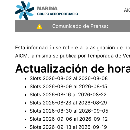
Saltar
AI
al
contenido
Aeropuerto
Comunicado de Prensa:
Internacional
de
Esta información se refiere a la asignación de 
la
AICM, la misma se publica por Temporada de Veran
Ciudad
de
Actualización de hor
México
Slots 2026-08-02 al 2026-08-08
Slots 2026-08-09 al 2026-08-15
Slots 2026-08-16 al 2026-08-22
Slots 2026-08-23 al 2026-08-29
Slots 2026-08-30 al 2026-09-05
Slots 2026-09-06 al 2026-09-12
Slots 2026-09-13 al 2026-09-19