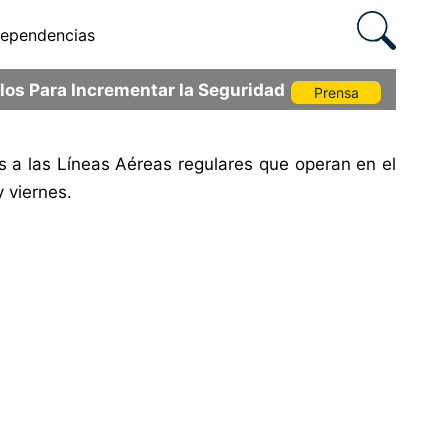
ependencias
os Para Incrementar la Seguridad
Prensa
s a las Líneas Aéreas regulares que operan en el
 viernes.