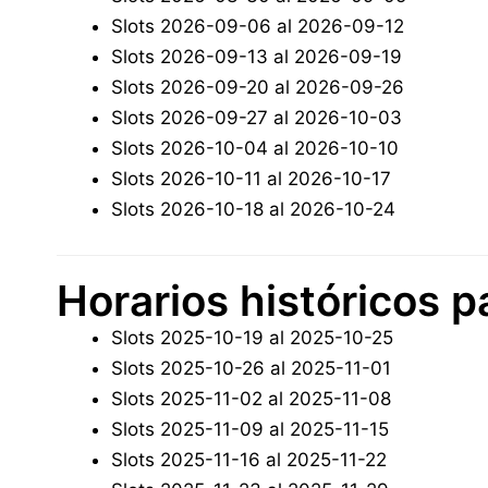
Slots 2026-09-06 al 2026-09-12
Slots 2026-09-13 al 2026-09-19
Slots 2026-09-20 al 2026-09-26
Slots 2026-09-27 al 2026-10-03
Slots 2026-10-04 al 2026-10-10
Slots 2026-10-11 al 2026-10-17
Slots 2026-10-18 al 2026-10-24
Horarios históricos p
Slots 2025-10-19 al 2025-10-25
Slots 2025-10-26 al 2025-11-01
Slots 2025-11-02 al 2025-11-08
Slots 2025-11-09 al 2025-11-15
Slots 2025-11-16 al 2025-11-22