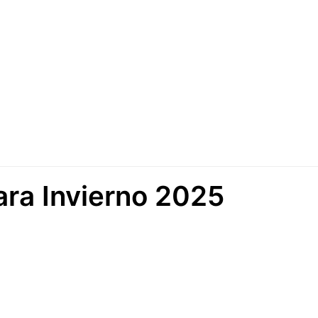
ara Invierno 2025