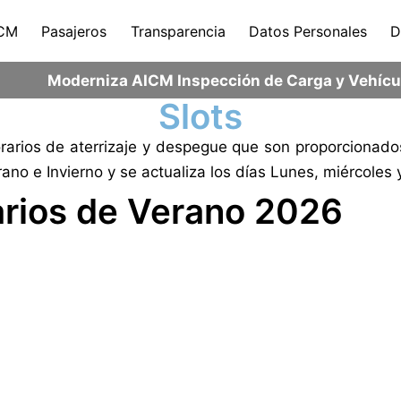
CM
Pasajeros
Transparencia
Datos Personales
D
Moderniza AICM Inspección de Carga y Vehícul
Slots
horarios de aterrizaje y despegue que son proporcionado
o e Invierno y se actualiza los días Lunes, miércoles y
arios de Verano 2026