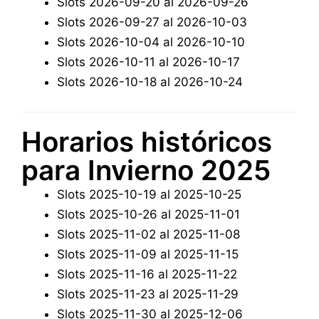
Slots 2026-09-20 al 2026-09-26
Slots 2026-09-27 al 2026-10-03
Slots 2026-10-04 al 2026-10-10
Slots 2026-10-11 al 2026-10-17
Slots 2026-10-18 al 2026-10-24
Horarios históricos
para Invierno 2025
Slots 2025-10-19 al 2025-10-25
Slots 2025-10-26 al 2025-11-01
Slots 2025-11-02 al 2025-11-08
Slots 2025-11-09 al 2025-11-15
Slots 2025-11-16 al 2025-11-22
Slots 2025-11-23 al 2025-11-29
Slots 2025-11-30 al 2025-12-06