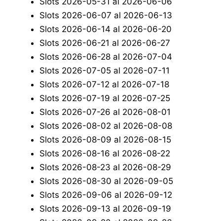
Slots 2026-05-31 al 2026-06-06
Slots 2026-06-07 al 2026-06-13
Slots 2026-06-14 al 2026-06-20
Slots 2026-06-21 al 2026-06-27
Slots 2026-06-28 al 2026-07-04
Slots 2026-07-05 al 2026-07-11
Slots 2026-07-12 al 2026-07-18
Slots 2026-07-19 al 2026-07-25
Slots 2026-07-26 al 2026-08-01
Slots 2026-08-02 al 2026-08-08
Slots 2026-08-09 al 2026-08-15
Slots 2026-08-16 al 2026-08-22
Slots 2026-08-23 al 2026-08-29
Slots 2026-08-30 al 2026-09-05
Slots 2026-09-06 al 2026-09-12
Slots 2026-09-13 al 2026-09-19