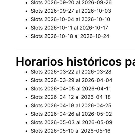
Slots 2026-09-20 al 2026-09-26
Slots 2026-09-27 al 2026-10-03
Slots 2026-10-04 al 2026-10-10
Slots 2026-10-11 al 2026-10-17
Slots 2026-10-18 al 2026-10-24
Horarios históricos 
Slots 2026-03-22 al 2026-03-28
Slots 2026-03-29 al 2026-04-04
Slots 2026-04-05 al 2026-04-11
Slots 2026-04-12 al 2026-04-18
Slots 2026-04-19 al 2026-04-25
Slots 2026-04-26 al 2026-05-02
Slots 2026-05-03 al 2026-05-09
Slots 2026-05-10 al 2026-05-16