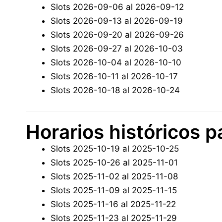
Slots 2026-09-06 al 2026-09-12
Slots 2026-09-13 al 2026-09-19
Slots 2026-09-20 al 2026-09-26
Slots 2026-09-27 al 2026-10-03
Slots 2026-10-04 al 2026-10-10
Slots 2026-10-11 al 2026-10-17
Slots 2026-10-18 al 2026-10-24
Horarios históricos p
Slots 2025-10-19 al 2025-10-25
Slots 2025-10-26 al 2025-11-01
Slots 2025-11-02 al 2025-11-08
Slots 2025-11-09 al 2025-11-15
Slots 2025-11-16 al 2025-11-22
Slots 2025-11-23 al 2025-11-29