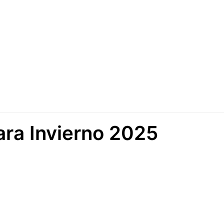
ara Invierno 2025