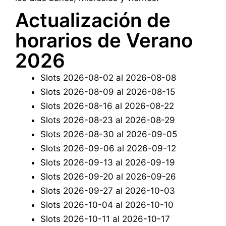
Actualización de
horarios de Verano
2026
Slots 2026-08-02 al 2026-08-08
Slots 2026-08-09 al 2026-08-15
Slots 2026-08-16 al 2026-08-22
Slots 2026-08-23 al 2026-08-29
Slots 2026-08-30 al 2026-09-05
Slots 2026-09-06 al 2026-09-12
Slots 2026-09-13 al 2026-09-19
Slots 2026-09-20 al 2026-09-26
Slots 2026-09-27 al 2026-10-03
Slots 2026-10-04 al 2026-10-10
Slots 2026-10-11 al 2026-10-17