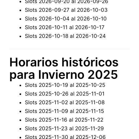
Slots 2026-09-20 al 2026-09-26
Slots 2026-09-27 al 2026-10-03
Slots 2026-10-04 al 2026-10-10
Slots 2026-10-11 al 2026-10-17
Slots 2026-10-18 al 2026-10-24
Horarios históricos
para Invierno 2025
Slots 2025-10-19 al 2025-10-25
Slots 2025-10-26 al 2025-11-01
Slots 2025-11-02 al 2025-11-08
Slots 2025-11-09 al 2025-11-15
Slots 2025-11-16 al 2025-11-22
Slots 2025-11-23 al 2025-11-29
Slots 2025-11-30 al 2025-12-06