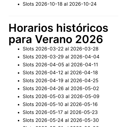
Slots 2026-10-18 al 2026-10-24
Horarios históricos
para Verano 2026
Slots 2026-03-22 al 2026-03-28
Slots 2026-03-29 al 2026-04-04
Slots 2026-04-05 al 2026-04-11
Slots 2026-04-12 al 2026-04-18
Slots 2026-04-19 al 2026-04-25
Slots 2026-04-26 al 2026-05-02
Slots 2026-05-03 al 2026-05-09
Slots 2026-05-10 al 2026-05-16
Slots 2026-05-17 al 2026-05-23
Slots 2026-05-24 al 2026-05-30