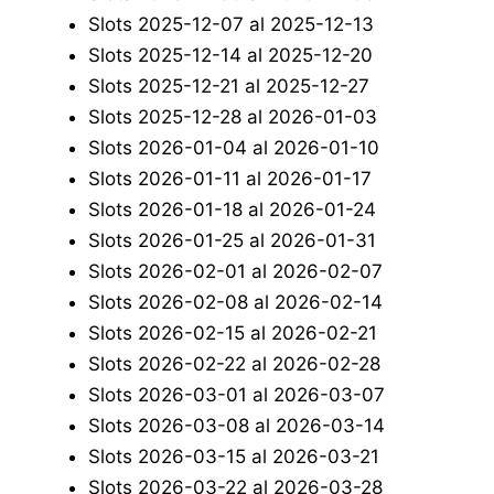
Slots 2025-12-07 al 2025-12-13
Slots 2025-12-14 al 2025-12-20
Slots 2025-12-21 al 2025-12-27
Slots 2025-12-28 al 2026-01-03
Slots 2026-01-04 al 2026-01-10
Slots 2026-01-11 al 2026-01-17
Slots 2026-01-18 al 2026-01-24
Slots 2026-01-25 al 2026-01-31
Slots 2026-02-01 al 2026-02-07
Slots 2026-02-08 al 2026-02-14
Slots 2026-02-15 al 2026-02-21
Slots 2026-02-22 al 2026-02-28
Slots 2026-03-01 al 2026-03-07
Slots 2026-03-08 al 2026-03-14
Slots 2026-03-15 al 2026-03-21
Slots 2026-03-22 al 2026-03-28