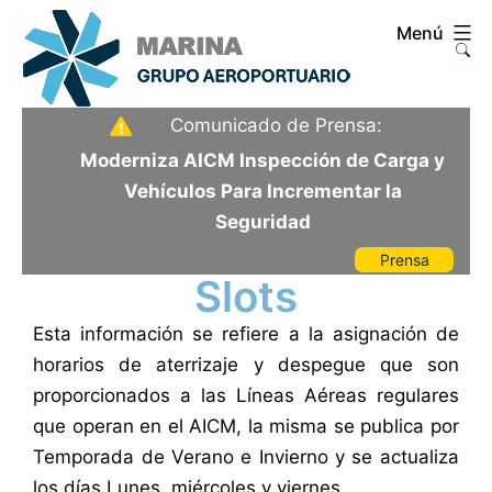
Saltar
Menú
al
contenido
Aeropuerto
Comunicado de Prensa:
Internacional
Moderniza AICM Inspección de Carga y
de
Vehículos Para Incrementar la
la
Seguridad
Ciudad
Prensa
de
Slots
México
Esta información se refiere a la asignación de
horarios de aterrizaje y despegue que son
proporcionados a las Líneas Aéreas regulares
que operan en el AICM, la misma se publica por
Temporada de Verano e Invierno y se actualiza
los días Lunes, miércoles y viernes.