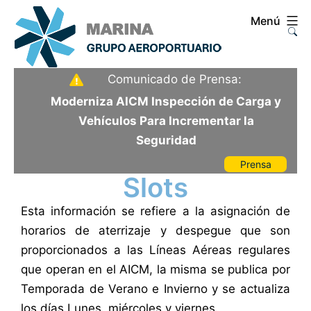
Saltar
Menú
al
contenido
Aeropuerto
Comunicado de Prensa:
Internacional
Moderniza AICM Inspección de Carga y
de
Vehículos Para Incrementar la
la
Seguridad
Ciudad
Prensa
de
Slots
México
Esta información se refiere a la asignación de
horarios de aterrizaje y despegue que son
proporcionados a las Líneas Aéreas regulares
que operan en el AICM, la misma se publica por
Temporada de Verano e Invierno y se actualiza
los días Lunes, miércoles y viernes.