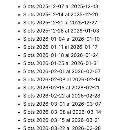
Slots 2025-12-07 al 2025-12-13
Slots 2025-12-14 al 2025-12-20
Slots 2025-12-21 al 2025-12-27
Slots 2025-12-28 al 2026-01-03
Slots 2026-01-04 al 2026-01-10
Slots 2026-01-11 al 2026-01-17
Slots 2026-01-18 al 2026-01-24
Slots 2026-01-25 al 2026-01-31
Slots 2026-02-01 al 2026-02-07
Slots 2026-02-08 al 2026-02-14
Slots 2026-02-15 al 2026-02-21
Slots 2026-02-22 al 2026-02-28
Slots 2026-03-01 al 2026-03-07
Slots 2026-03-08 al 2026-03-14
Slots 2026-03-15 al 2026-03-21
Slots 2026-03-22 al 2026-03-28