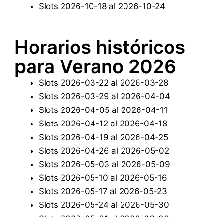
Slots 2026-10-18 al 2026-10-24
Horarios históricos
para Verano 2026
Slots 2026-03-22 al 2026-03-28
Slots 2026-03-29 al 2026-04-04
Slots 2026-04-05 al 2026-04-11
Slots 2026-04-12 al 2026-04-18
Slots 2026-04-19 al 2026-04-25
Slots 2026-04-26 al 2026-05-02
Slots 2026-05-03 al 2026-05-09
Slots 2026-05-10 al 2026-05-16
Slots 2026-05-17 al 2026-05-23
Slots 2026-05-24 al 2026-05-30