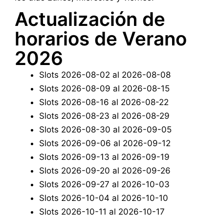
Actualización de
horarios de Verano
2026
Slots 2026-08-02 al 2026-08-08
Slots 2026-08-09 al 2026-08-15
Slots 2026-08-16 al 2026-08-22
Slots 2026-08-23 al 2026-08-29
Slots 2026-08-30 al 2026-09-05
Slots 2026-09-06 al 2026-09-12
Slots 2026-09-13 al 2026-09-19
Slots 2026-09-20 al 2026-09-26
Slots 2026-09-27 al 2026-10-03
Slots 2026-10-04 al 2026-10-10
Slots 2026-10-11 al 2026-10-17