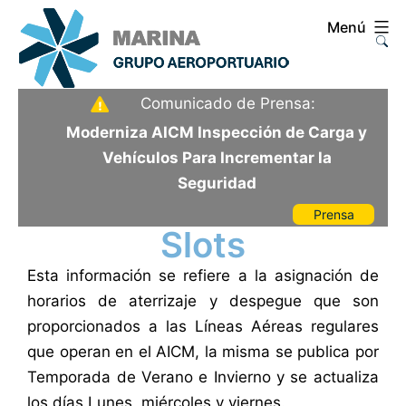
Saltar
Menú
al
contenido
Aeropuerto
Comunicado de Prensa:
Internacional
Moderniza AICM Inspección de Carga y
de
Vehículos Para Incrementar la
la
Seguridad
Ciudad
Prensa
de
Slots
México
Esta información se refiere a la asignación de
horarios de aterrizaje y despegue que son
proporcionados a las Líneas Aéreas regulares
que operan en el AICM, la misma se publica por
Temporada de Verano e Invierno y se actualiza
los días Lunes, miércoles y viernes.