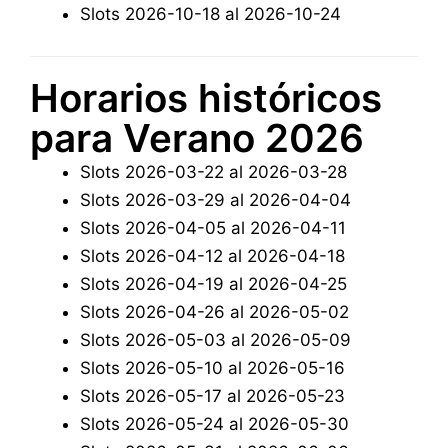
Slots 2026-10-18 al 2026-10-24
Horarios históricos
para Verano 2026
Slots 2026-03-22 al 2026-03-28
Slots 2026-03-29 al 2026-04-04
Slots 2026-04-05 al 2026-04-11
Slots 2026-04-12 al 2026-04-18
Slots 2026-04-19 al 2026-04-25
Slots 2026-04-26 al 2026-05-02
Slots 2026-05-03 al 2026-05-09
Slots 2026-05-10 al 2026-05-16
Slots 2026-05-17 al 2026-05-23
Slots 2026-05-24 al 2026-05-30