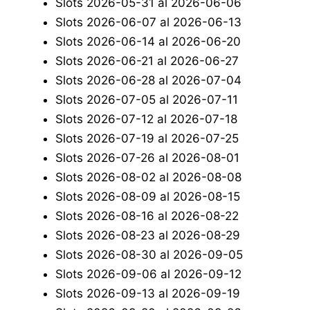
Slots 2026-05-31 al 2026-06-06
Slots 2026-06-07 al 2026-06-13
Slots 2026-06-14 al 2026-06-20
Slots 2026-06-21 al 2026-06-27
Slots 2026-06-28 al 2026-07-04
Slots 2026-07-05 al 2026-07-11
Slots 2026-07-12 al 2026-07-18
Slots 2026-07-19 al 2026-07-25
Slots 2026-07-26 al 2026-08-01
Slots 2026-08-02 al 2026-08-08
Slots 2026-08-09 al 2026-08-15
Slots 2026-08-16 al 2026-08-22
Slots 2026-08-23 al 2026-08-29
Slots 2026-08-30 al 2026-09-05
Slots 2026-09-06 al 2026-09-12
Slots 2026-09-13 al 2026-09-19