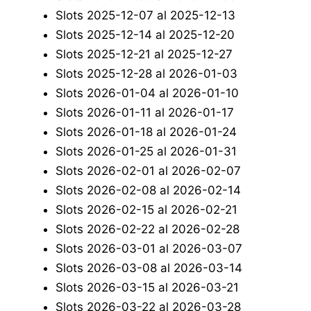
Slots 2025-12-07 al 2025-12-13
Slots 2025-12-14 al 2025-12-20
Slots 2025-12-21 al 2025-12-27
Slots 2025-12-28 al 2026-01-03
Slots 2026-01-04 al 2026-01-10
Slots 2026-01-11 al 2026-01-17
Slots 2026-01-18 al 2026-01-24
Slots 2026-01-25 al 2026-01-31
Slots 2026-02-01 al 2026-02-07
Slots 2026-02-08 al 2026-02-14
Slots 2026-02-15 al 2026-02-21
Slots 2026-02-22 al 2026-02-28
Slots 2026-03-01 al 2026-03-07
Slots 2026-03-08 al 2026-03-14
Slots 2026-03-15 al 2026-03-21
Slots 2026-03-22 al 2026-03-28