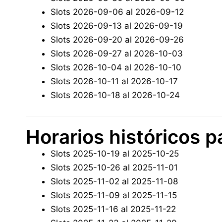
Slots 2026-09-06 al 2026-09-12
Slots 2026-09-13 al 2026-09-19
Slots 2026-09-20 al 2026-09-26
Slots 2026-09-27 al 2026-10-03
Slots 2026-10-04 al 2026-10-10
Slots 2026-10-11 al 2026-10-17
Slots 2026-10-18 al 2026-10-24
Horarios históricos p
Slots 2025-10-19 al 2025-10-25
Slots 2025-10-26 al 2025-11-01
Slots 2025-11-02 al 2025-11-08
Slots 2025-11-09 al 2025-11-15
Slots 2025-11-16 al 2025-11-22