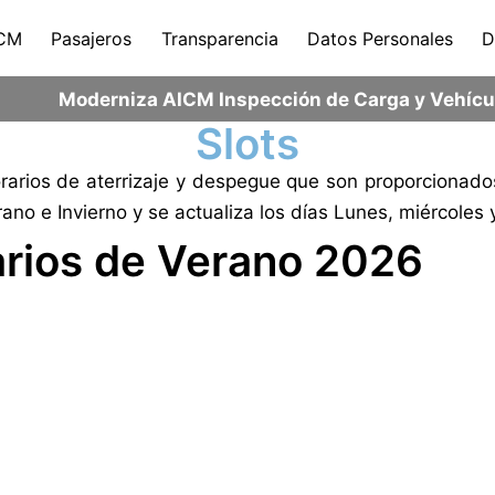
CM
Pasajeros
Transparencia
Datos Personales
D
Moderniza AICM Inspección de Carga y Vehícul
Slots
horarios de aterrizaje y despegue que son proporcionado
o e Invierno y se actualiza los días Lunes, miércoles y
arios de Verano 2026