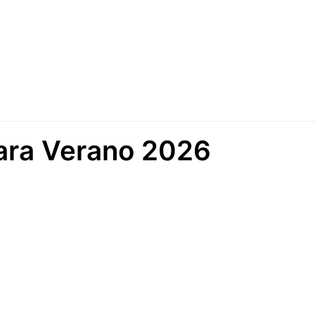
para Verano 2026