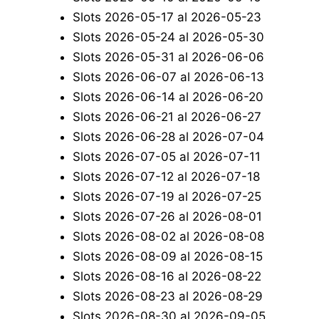
Slots 2026-05-17 al 2026-05-23
Slots 2026-05-24 al 2026-05-30
Slots 2026-05-31 al 2026-06-06
Slots 2026-06-07 al 2026-06-13
Slots 2026-06-14 al 2026-06-20
Slots 2026-06-21 al 2026-06-27
Slots 2026-06-28 al 2026-07-04
Slots 2026-07-05 al 2026-07-11
Slots 2026-07-12 al 2026-07-18
Slots 2026-07-19 al 2026-07-25
Slots 2026-07-26 al 2026-08-01
Slots 2026-08-02 al 2026-08-08
Slots 2026-08-09 al 2026-08-15
Slots 2026-08-16 al 2026-08-22
Slots 2026-08-23 al 2026-08-29
Slots 2026-08-30 al 2026-09-05