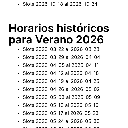
Slots 2026-10-18 al 2026-10-24
Horarios históricos
para Verano 2026
Slots 2026-03-22 al 2026-03-28
Slots 2026-03-29 al 2026-04-04
Slots 2026-04-05 al 2026-04-11
Slots 2026-04-12 al 2026-04-18
Slots 2026-04-19 al 2026-04-25
Slots 2026-04-26 al 2026-05-02
Slots 2026-05-03 al 2026-05-09
Slots 2026-05-10 al 2026-05-16
Slots 2026-05-17 al 2026-05-23
Slots 2026-05-24 al 2026-05-30