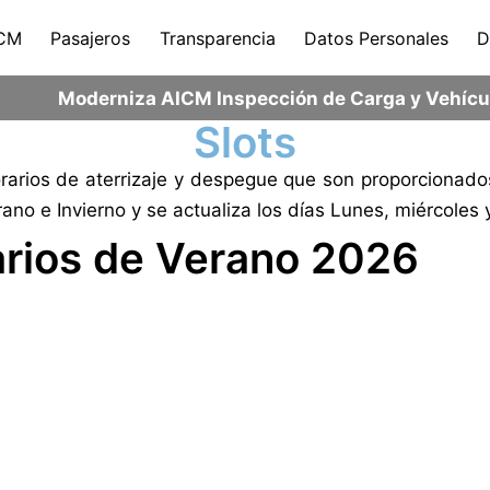
CM
Pasajeros
Transparencia
Datos Personales
D
Moderniza AICM Inspección de Carga y Vehícul
Slots
horarios de aterrizaje y despegue que son proporcionado
o e Invierno y se actualiza los días Lunes, miércoles y
arios de Verano 2026