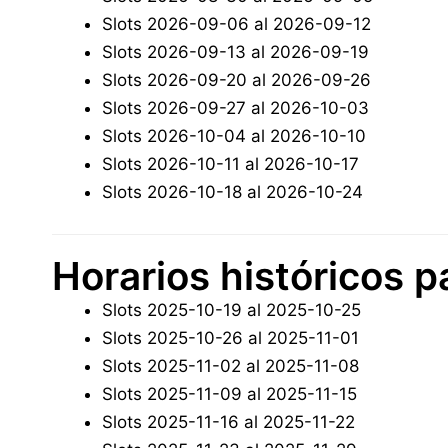
Slots 2026-09-06 al 2026-09-12
Slots 2026-09-13 al 2026-09-19
Slots 2026-09-20 al 2026-09-26
Slots 2026-09-27 al 2026-10-03
Slots 2026-10-04 al 2026-10-10
Slots 2026-10-11 al 2026-10-17
Slots 2026-10-18 al 2026-10-24
Horarios históricos p
Slots 2025-10-19 al 2025-10-25
Slots 2025-10-26 al 2025-11-01
Slots 2025-11-02 al 2025-11-08
Slots 2025-11-09 al 2025-11-15
Slots 2025-11-16 al 2025-11-22