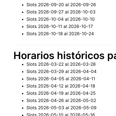
Slots 2026-09-20 al 2026-09-26
Slots 2026-09-27 al 2026-10-03
Slots 2026-10-04 al 2026-10-10
Slots 2026-10-11 al 2026-10-17
Slots 2026-10-18 al 2026-10-24
Horarios históricos 
Slots 2026-03-22 al 2026-03-28
Slots 2026-03-29 al 2026-04-04
Slots 2026-04-05 al 2026-04-11
Slots 2026-04-12 al 2026-04-18
Slots 2026-04-19 al 2026-04-25
Slots 2026-04-26 al 2026-05-02
Slots 2026-05-03 al 2026-05-09
Slots 2026-05-10 al 2026-05-16