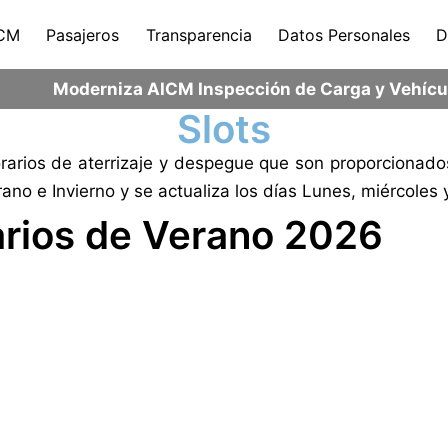
CM
Pasajeros
Transparencia
Datos Personales
D
Moderniza AICM Inspección de Carga y Vehícul
Slots
horarios de aterrizaje y despegue que son proporcionado
o e Invierno y se actualiza los días Lunes, miércoles y
arios de Verano 2026