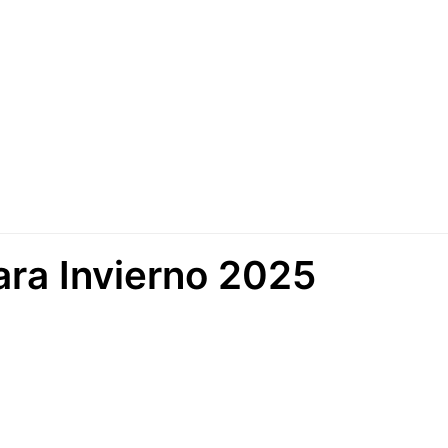
ara Invierno 2025