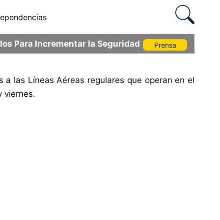
ependencias
os Para Incrementar la Seguridad
Prensa
s a las Líneas Aéreas regulares que operan en el
 viernes.