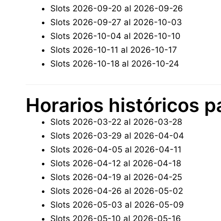
Slots 2026-09-20 al 2026-09-26
Slots 2026-09-27 al 2026-10-03
Slots 2026-10-04 al 2026-10-10
Slots 2026-10-11 al 2026-10-17
Slots 2026-10-18 al 2026-10-24
Horarios históricos 
Slots 2026-03-22 al 2026-03-28
Slots 2026-03-29 al 2026-04-04
Slots 2026-04-05 al 2026-04-11
Slots 2026-04-12 al 2026-04-18
Slots 2026-04-19 al 2026-04-25
Slots 2026-04-26 al 2026-05-02
Slots 2026-05-03 al 2026-05-09
Slots 2026-05-10 al 2026-05-16