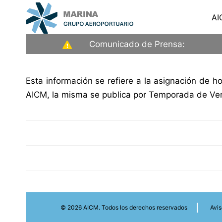
Saltar
AI
al
contenido
Aeropuerto
Comunicado de Prensa:
Internacional
de
Esta información se refiere a la asignación de 
la
AICM, la misma se publica por Temporada de Veran
Ciudad
de
México
© 2026 AICM. Todos los derechos reservados
Avis