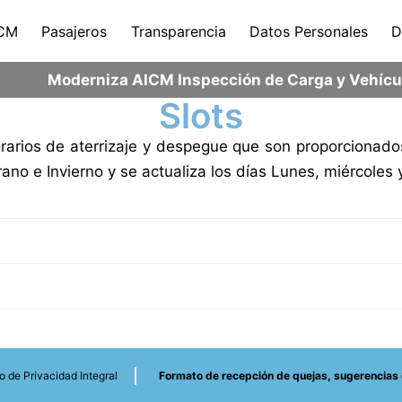
CM
Pasajeros
Transparencia
Datos Personales
D
Moderniza AICM Inspección de Carga y Vehícul
Slots
horarios de aterrizaje y despegue que son proporcionado
o e Invierno y se actualiza los días Lunes, miércoles y
o de Privacidad Integral
Formato de recepción de quejas, sugerencias