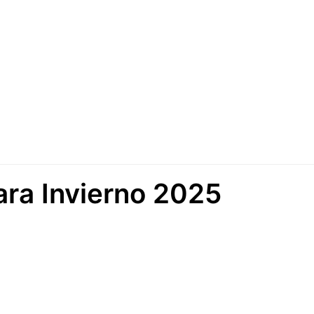
ara Invierno 2025