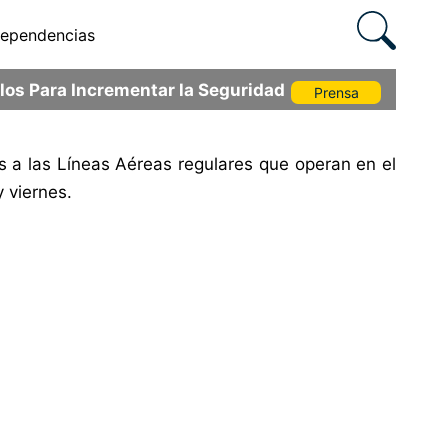
ependencias
os Para Incrementar la Seguridad
Prensa
s a las Líneas Aéreas regulares que operan en el
 viernes.