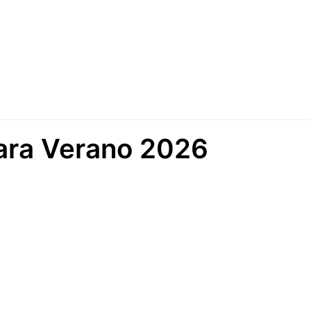
para Verano 2026