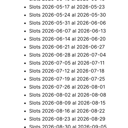
Slots 2026-05-17 al 2026-05-23
Slots 2026-05-24 al 2026-05-30
Slots 2026-05-31 al 2026-06-06
Slots 2026-06-07 al 2026-06-13
Slots 2026-06-14 al 2026-06-20
Slots 2026-06-21 al 2026-06-27
Slots 2026-06-28 al 2026-07-04
Slots 2026-07-05 al 2026-07-11
Slots 2026-07-12 al 2026-07-18
Slots 2026-07-19 al 2026-07-25
Slots 2026-07-26 al 2026-08-01
Slots 2026-08-02 al 2026-08-08
Slots 2026-08-09 al 2026-08-15
Slots 2026-08-16 al 2026-08-22
Slots 2026-08-23 al 2026-08-29
Slots 2026-08-30 al 2026-09-05