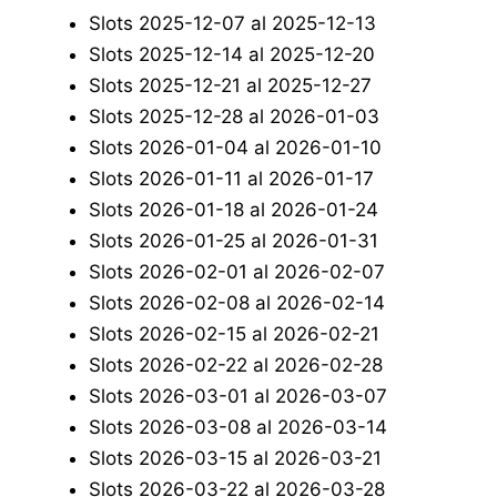
Slots 2025-12-07 al 2025-12-13
Slots 2025-12-14 al 2025-12-20
Slots 2025-12-21 al 2025-12-27
Slots 2025-12-28 al 2026-01-03
Slots 2026-01-04 al 2026-01-10
Slots 2026-01-11 al 2026-01-17
Slots 2026-01-18 al 2026-01-24
Slots 2026-01-25 al 2026-01-31
Slots 2026-02-01 al 2026-02-07
Slots 2026-02-08 al 2026-02-14
Slots 2026-02-15 al 2026-02-21
Slots 2026-02-22 al 2026-02-28
Slots 2026-03-01 al 2026-03-07
Slots 2026-03-08 al 2026-03-14
Slots 2026-03-15 al 2026-03-21
Slots 2026-03-22 al 2026-03-28