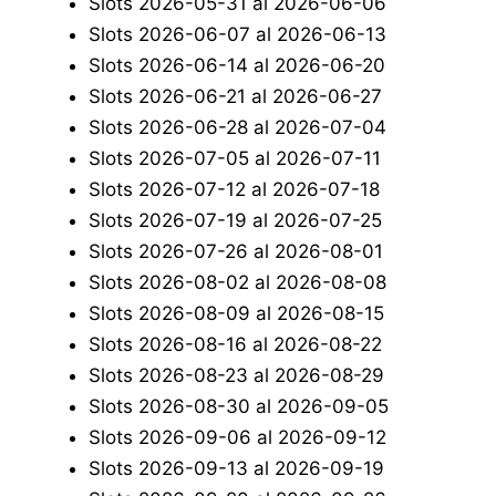
Slots 2026-05-31 al 2026-06-06
Slots 2026-06-07 al 2026-06-13
Slots 2026-06-14 al 2026-06-20
Slots 2026-06-21 al 2026-06-27
Slots 2026-06-28 al 2026-07-04
Slots 2026-07-05 al 2026-07-11
Slots 2026-07-12 al 2026-07-18
Slots 2026-07-19 al 2026-07-25
Slots 2026-07-26 al 2026-08-01
Slots 2026-08-02 al 2026-08-08
Slots 2026-08-09 al 2026-08-15
Slots 2026-08-16 al 2026-08-22
Slots 2026-08-23 al 2026-08-29
Slots 2026-08-30 al 2026-09-05
Slots 2026-09-06 al 2026-09-12
Slots 2026-09-13 al 2026-09-19