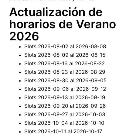
Actualización de
horarios de Verano
2026
Slots 2026-08-02 al 2026-08-08
Slots 2026-08-09 al 2026-08-15
Slots 2026-08-16 al 2026-08-22
Slots 2026-08-23 al 2026-08-29
Slots 2026-08-30 al 2026-09-05
Slots 2026-09-06 al 2026-09-12
Slots 2026-09-13 al 2026-09-19
Slots 2026-09-20 al 2026-09-26
Slots 2026-09-27 al 2026-10-03
Slots 2026-10-04 al 2026-10-10
Slots 2026-10-11 al 2026-10-17