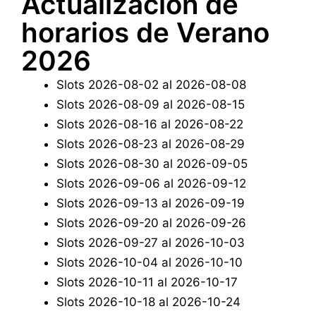
Actualización de
horarios de Verano
2026
Slots 2026-08-02 al 2026-08-08
Slots 2026-08-09 al 2026-08-15
Slots 2026-08-16 al 2026-08-22
Slots 2026-08-23 al 2026-08-29
Slots 2026-08-30 al 2026-09-05
Slots 2026-09-06 al 2026-09-12
Slots 2026-09-13 al 2026-09-19
Slots 2026-09-20 al 2026-09-26
Slots 2026-09-27 al 2026-10-03
Slots 2026-10-04 al 2026-10-10
Slots 2026-10-11 al 2026-10-17
Slots 2026-10-18 al 2026-10-24