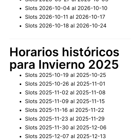
Slots 2026-10-04 al 2026-10-10
Slots 2026-10-11 al 2026-10-17
Slots 2026-10-18 al 2026-10-24
Horarios históricos
para Invierno 2025
Slots 2025-10-19 al 2025-10-25
Slots 2025-10-26 al 2025-11-01
Slots 2025-11-02 al 2025-11-08
Slots 2025-11-09 al 2025-11-15
Slots 2025-11-16 al 2025-11-22
Slots 2025-11-23 al 2025-11-29
Slots 2025-11-30 al 2025-12-06
Slots 2025-12-07 al 2025-12-13