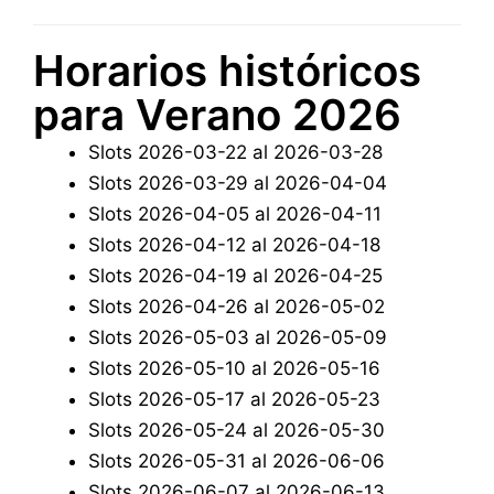
Horarios históricos
para Verano 2026
Slots 2026-03-22 al 2026-03-28
Slots 2026-03-29 al 2026-04-04
Slots 2026-04-05 al 2026-04-11
Slots 2026-04-12 al 2026-04-18
Slots 2026-04-19 al 2026-04-25
Slots 2026-04-26 al 2026-05-02
Slots 2026-05-03 al 2026-05-09
Slots 2026-05-10 al 2026-05-16
Slots 2026-05-17 al 2026-05-23
Slots 2026-05-24 al 2026-05-30
Slots 2026-05-31 al 2026-06-06
Slots 2026-06-07 al 2026-06-13