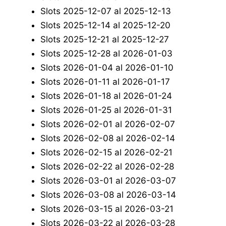
Slots 2025-12-07 al 2025-12-13
Slots 2025-12-14 al 2025-12-20
Slots 2025-12-21 al 2025-12-27
Slots 2025-12-28 al 2026-01-03
Slots 2026-01-04 al 2026-01-10
Slots 2026-01-11 al 2026-01-17
Slots 2026-01-18 al 2026-01-24
Slots 2026-01-25 al 2026-01-31
Slots 2026-02-01 al 2026-02-07
Slots 2026-02-08 al 2026-02-14
Slots 2026-02-15 al 2026-02-21
Slots 2026-02-22 al 2026-02-28
Slots 2026-03-01 al 2026-03-07
Slots 2026-03-08 al 2026-03-14
Slots 2026-03-15 al 2026-03-21
Slots 2026-03-22 al 2026-03-28