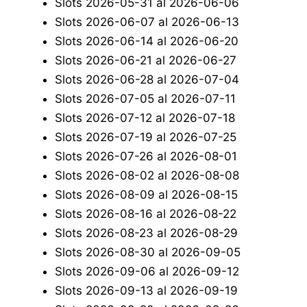
Slots 2026-05-31 al 2026-06-06
Slots 2026-06-07 al 2026-06-13
Slots 2026-06-14 al 2026-06-20
Slots 2026-06-21 al 2026-06-27
Slots 2026-06-28 al 2026-07-04
Slots 2026-07-05 al 2026-07-11
Slots 2026-07-12 al 2026-07-18
Slots 2026-07-19 al 2026-07-25
Slots 2026-07-26 al 2026-08-01
Slots 2026-08-02 al 2026-08-08
Slots 2026-08-09 al 2026-08-15
Slots 2026-08-16 al 2026-08-22
Slots 2026-08-23 al 2026-08-29
Slots 2026-08-30 al 2026-09-05
Slots 2026-09-06 al 2026-09-12
Slots 2026-09-13 al 2026-09-19