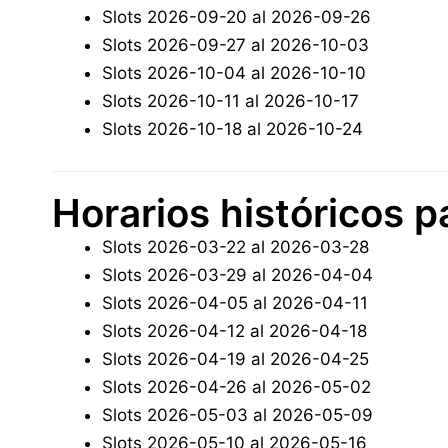
Slots 2026-09-20 al 2026-09-26
Slots 2026-09-27 al 2026-10-03
Slots 2026-10-04 al 2026-10-10
Slots 2026-10-11 al 2026-10-17
Slots 2026-10-18 al 2026-10-24
Horarios históricos 
Slots 2026-03-22 al 2026-03-28
Slots 2026-03-29 al 2026-04-04
Slots 2026-04-05 al 2026-04-11
Slots 2026-04-12 al 2026-04-18
Slots 2026-04-19 al 2026-04-25
Slots 2026-04-26 al 2026-05-02
Slots 2026-05-03 al 2026-05-09
Slots 2026-05-10 al 2026-05-16