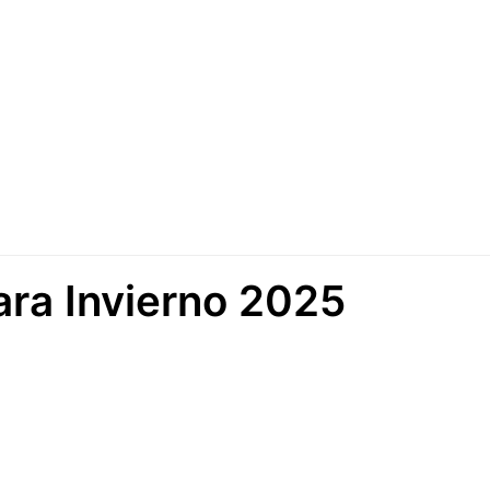
ara Invierno 2025