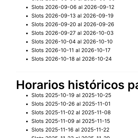
Slots 2026-09-06 al 2026-09-12
Slots 2026-09-13 al 2026-09-19
Slots 2026-09-20 al 2026-09-26
Slots 2026-09-27 al 2026-10-03
Slots 2026-10-04 al 2026-10-10
Slots 2026-10-11 al 2026-10-17
Slots 2026-10-18 al 2026-10-24
Horarios históricos p
Slots 2025-10-19 al 2025-10-25
Slots 2025-10-26 al 2025-11-01
Slots 2025-11-02 al 2025-11-08
Slots 2025-11-09 al 2025-11-15
Slots 2025-11-16 al 2025-11-22