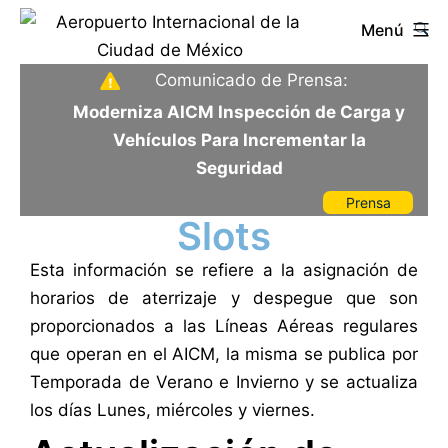
Saltar
Menú
al
contenido
Aeropuerto
Comunicado de Prensa:
Internacional
Moderniza AICM Inspección de Carga y
de
Vehículos Para Incrementar la
la
Seguridad
Ciudad
Prensa
de
Slots
México
Esta información se refiere a la asignación de
horarios de aterrizaje y despegue que son
proporcionados a las Líneas Aéreas regulares
que operan en el AICM, la misma se publica por
Temporada de Verano e Invierno y se actualiza
los días Lunes, miércoles y viernes.