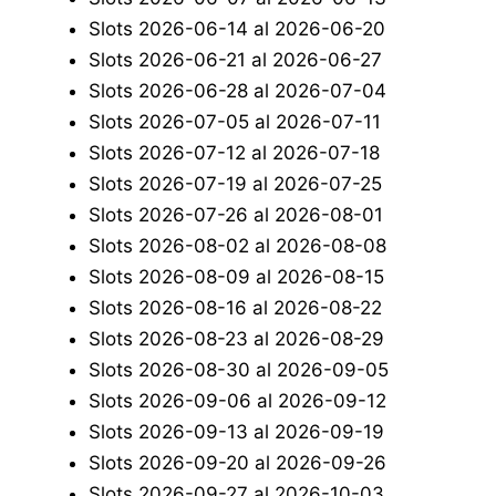
Slots 2026-06-14 al 2026-06-20
Slots 2026-06-21 al 2026-06-27
Slots 2026-06-28 al 2026-07-04
Slots 2026-07-05 al 2026-07-11
Slots 2026-07-12 al 2026-07-18
Slots 2026-07-19 al 2026-07-25
Slots 2026-07-26 al 2026-08-01
Slots 2026-08-02 al 2026-08-08
Slots 2026-08-09 al 2026-08-15
Slots 2026-08-16 al 2026-08-22
Slots 2026-08-23 al 2026-08-29
Slots 2026-08-30 al 2026-09-05
Slots 2026-09-06 al 2026-09-12
Slots 2026-09-13 al 2026-09-19
Slots 2026-09-20 al 2026-09-26
Slots 2026-09-27 al 2026-10-03