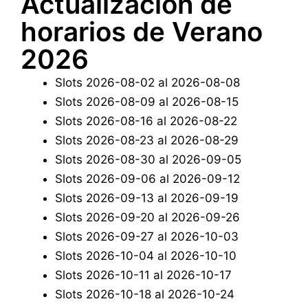
Actualización de
horarios de Verano
2026
Slots 2026-08-02 al 2026-08-08
Slots 2026-08-09 al 2026-08-15
Slots 2026-08-16 al 2026-08-22
Slots 2026-08-23 al 2026-08-29
Slots 2026-08-30 al 2026-09-05
Slots 2026-09-06 al 2026-09-12
Slots 2026-09-13 al 2026-09-19
Slots 2026-09-20 al 2026-09-26
Slots 2026-09-27 al 2026-10-03
Slots 2026-10-04 al 2026-10-10
Slots 2026-10-11 al 2026-10-17
Slots 2026-10-18 al 2026-10-24