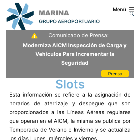
Saltar
Menú
al
contenido
Aeropuerto
Comunicado de Prensa:
Internacional
Moderniza AICM Inspección de Carga y
de
Vehículos Para Incrementar la
la
Seguridad
Ciudad
Prensa
de
Slots
México
Esta información se refiere a la asignación de
horarios de aterrizaje y despegue que son
proporcionados a las Líneas Aéreas regulares
que operan en el AICM, la misma se publica por
Temporada de Verano e Invierno y se actualiza
los días Lunes, miércoles y viernes.