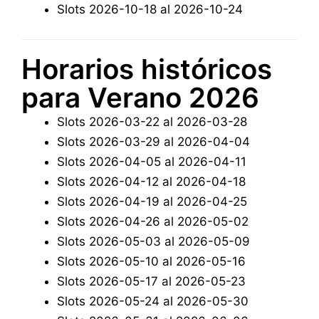
Slots 2026-10-18 al 2026-10-24
Horarios históricos
para Verano 2026
Slots 2026-03-22 al 2026-03-28
Slots 2026-03-29 al 2026-04-04
Slots 2026-04-05 al 2026-04-11
Slots 2026-04-12 al 2026-04-18
Slots 2026-04-19 al 2026-04-25
Slots 2026-04-26 al 2026-05-02
Slots 2026-05-03 al 2026-05-09
Slots 2026-05-10 al 2026-05-16
Slots 2026-05-17 al 2026-05-23
Slots 2026-05-24 al 2026-05-30