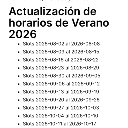
Actualización de
horarios de Verano
2026
Slots 2026-08-02 al 2026-08-08
Slots 2026-08-09 al 2026-08-15
Slots 2026-08-16 al 2026-08-22
Slots 2026-08-23 al 2026-08-29
Slots 2026-08-30 al 2026-09-05
Slots 2026-09-06 al 2026-09-12
Slots 2026-09-13 al 2026-09-19
Slots 2026-09-20 al 2026-09-26
Slots 2026-09-27 al 2026-10-03
Slots 2026-10-04 al 2026-10-10
Slots 2026-10-11 al 2026-10-17