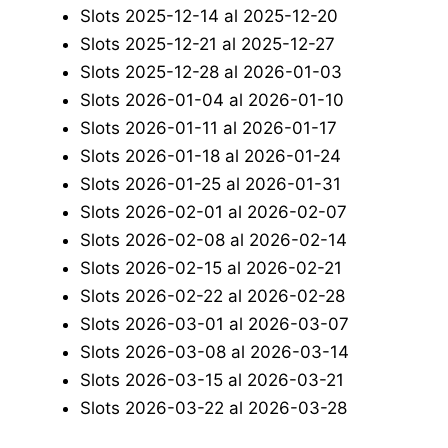
Slots 2025-12-14 al 2025-12-20
Slots 2025-12-21 al 2025-12-27
Slots 2025-12-28 al 2026-01-03
Slots 2026-01-04 al 2026-01-10
Slots 2026-01-11 al 2026-01-17
Slots 2026-01-18 al 2026-01-24
Slots 2026-01-25 al 2026-01-31
Slots 2026-02-01 al 2026-02-07
Slots 2026-02-08 al 2026-02-14
Slots 2026-02-15 al 2026-02-21
Slots 2026-02-22 al 2026-02-28
Slots 2026-03-01 al 2026-03-07
Slots 2026-03-08 al 2026-03-14
Slots 2026-03-15 al 2026-03-21
Slots 2026-03-22 al 2026-03-28