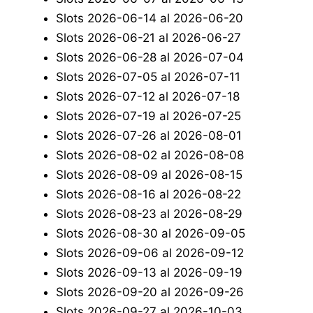
Slots 2026-06-14 al 2026-06-20
Slots 2026-06-21 al 2026-06-27
Slots 2026-06-28 al 2026-07-04
Slots 2026-07-05 al 2026-07-11
Slots 2026-07-12 al 2026-07-18
Slots 2026-07-19 al 2026-07-25
Slots 2026-07-26 al 2026-08-01
Slots 2026-08-02 al 2026-08-08
Slots 2026-08-09 al 2026-08-15
Slots 2026-08-16 al 2026-08-22
Slots 2026-08-23 al 2026-08-29
Slots 2026-08-30 al 2026-09-05
Slots 2026-09-06 al 2026-09-12
Slots 2026-09-13 al 2026-09-19
Slots 2026-09-20 al 2026-09-26
Slots 2026-09-27 al 2026-10-03